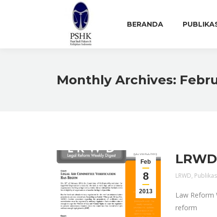
BERANDA
PUBLIKA
Monthly Archives:
Febru
LRWD E
Feb
8
LRWD
,
Publikas
2013
Law Reform W
reform