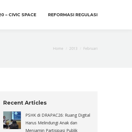
20 – CIVIC SPACE
REFORMASI REGULASI
You are here:
Home
2013
Februari
Recent Articles
PSHK di DRAPAC26: Ruang Digital
Harus Melindungi Anak dan
Menjamin Partisipasi Publik