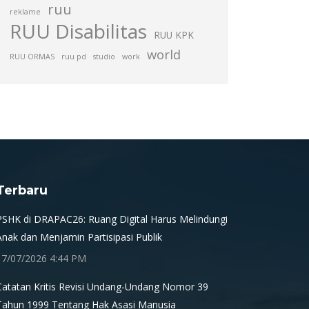
ruu
reklame
RUU Disabilitas
RUU KPK
world
RUU ORMAS
ruu pd
studio
work
Terbaru
PSHK di DRAPAC26: Ruang Digital Harus Melindungi
Anak dan Menjamin Partisipasi Publik
17/07/2026 4:44 PM
Catatan Kritis Revisi Undang-Undang Nomor 39
Tahun 1999 Tentang Hak Asasi Manusia