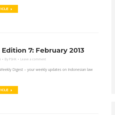
ICLE
dition 7: February 2013
i
By
PSHK
Leave a comment
eekly Digest – your weekly updates on Indonesian law
ICLE