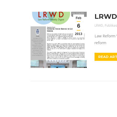
LRWD E
Feb
6
LRWD
,
Publikas
2013
Law Reform W
reform
READ ART