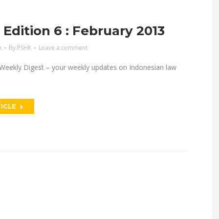
dition 6 : February 2013
i
By
PSHK
Leave a comment
eekly Digest – your weekly updates on Indonesian law
ICLE