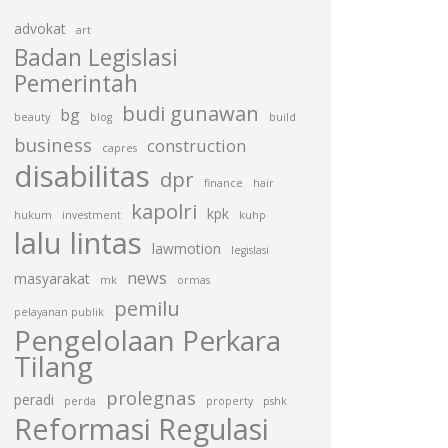
advokat
art
Badan Legislasi
Pemerintah
budi gunawan
bg
beauty
blog
build
business
construction
capres
disabilitas
dpr
finance
hair
kapolri
kpk
hukum
investment
kuhp
lalu lintas
lawmotion
legislasi
news
masyarakat
mk
ormas
pemilu
pelayanan publik
Pengelolaan Perkara
Tilang
prolegnas
peradi
perda
property
pshk
Reformasi Regulasi