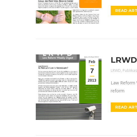
READ ART
LRWD E
Feb
7
LRWD
,
Publikas
2013
Law Reform W
reform
READ ART