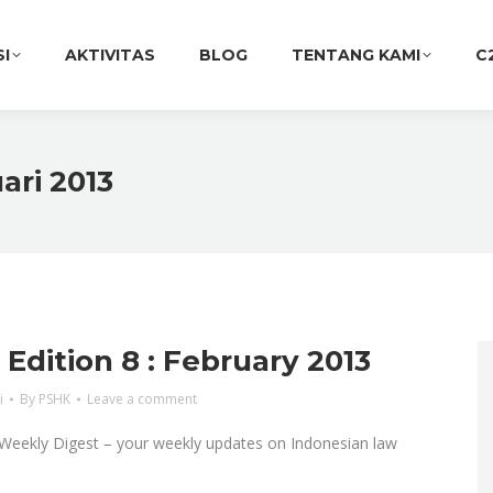
SI
AKTIVITAS
BLOG
TENTANG KAMI
C
ari 2013
dition 8 : February 2013
i
By
PSHK
Leave a comment
eekly Digest – your weekly updates on Indonesian law