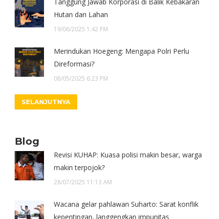
Tanggung Jawab Korporasi di Balik Kebakaran
Hutan dan Lahan
19/06/2025 1:42 PM
Merindukan Hoegeng: Mengapa Polri Perlu
Direformasi?
08/05/2025 6:23 PM
SELANJUTNYA
Blog
Revisi KUHAP: Kuasa polisi makin besar, warga
makin terpojok?
28/07/2025 11:13 AM
Wacana gelar pahlawan Suharto: Sarat konflik
kepentingan, langgengkan impunitas