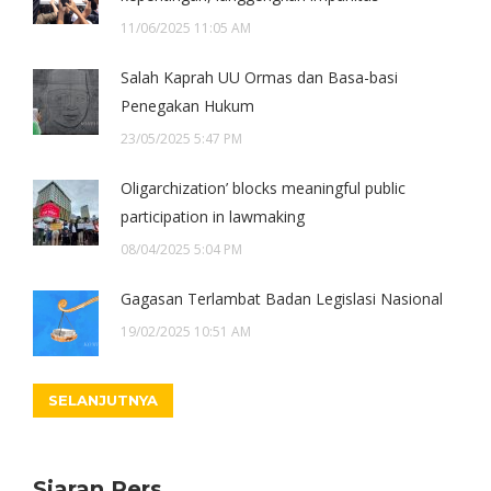
11/06/2025 11:05 AM
Salah Kaprah UU Ormas dan Basa-basi
Penegakan Hukum
23/05/2025 5:47 PM
Oligarchization’ blocks meaningful public
participation in lawmaking
08/04/2025 5:04 PM
Gagasan Terlambat Badan Legislasi Nasional
19/02/2025 10:51 AM
SELANJUTNYA
Siaran Pers