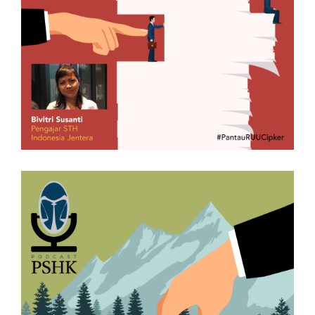
Hukum Pembentukan RUU Cipta
Kerja
29/07/2020 5:48 PM
Podcast PSHK Episode 3:
Penguasaan Negara dan