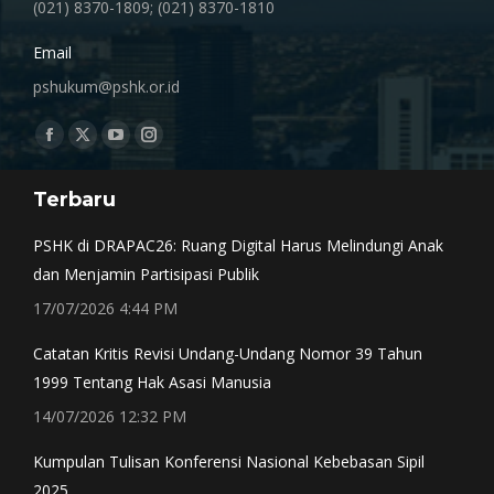
(021) 8370-1809; (021) 8370-1810
Email
pshukum@pshk.or.id
Find us on:
Facebook
X
YouTube
Instagram
page
page
page
page
Terbaru
opens
opens
opens
opens
in
in
in
in
PSHK di DRAPAC26: Ruang Digital Harus Melindungi Anak
new
new
new
new
dan Menjamin Partisipasi Publik
window
window
window
window
17/07/2026 4:44 PM
Catatan Kritis Revisi Undang-Undang Nomor 39 Tahun
1999 Tentang Hak Asasi Manusia
14/07/2026 12:32 PM
Kumpulan Tulisan Konferensi Nasional Kebebasan Sipil
2025