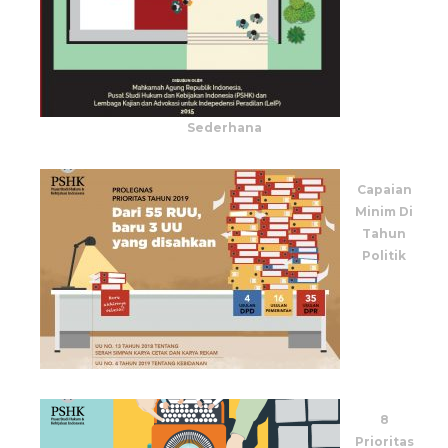
Sederhana
Capaian
Minim Di
Tahun
Politik
8
Prioritas