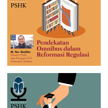
16/10/2020 4:17 PM
Podcast Episode 6: Pendekatan
Omnibus dalam Reformasi
Regulasi
24/09/2020 4:48 PM