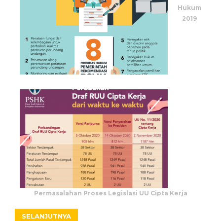
Hukum
2019
Permasalahan Proses Legislasi UU Cipta Kerja
SELANJUTNYA