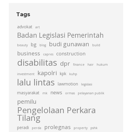
Tags
advokat
art
Badan Legislasi Pemerintah
budi gunawan
bg
beauty
blog
build
business
construction
capres
disabilitas
dpr
finance
hair
hukum
kapolri
kpk
investment
kuhp
lalu lintas
lawmotion
legislasi
news
masyarakat
mk
ormas
pelayanan publik
pemilu
Pengelolaan Perkara
Tilang
prolegnas
peradi
perda
property
pshk