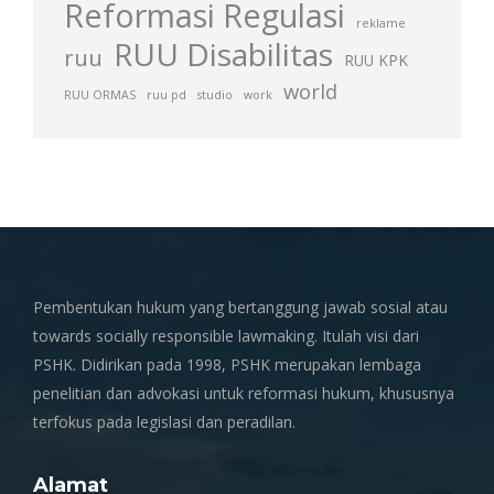
Reformasi Regulasi
reklame
RUU Disabilitas
ruu
RUU KPK
world
RUU ORMAS
ruu pd
studio
work
Pembentukan hukum yang bertanggung jawab sosial atau
towards socially responsible lawmaking. Itulah visi dari
PSHK. Didirikan pada 1998, PSHK merupakan lembaga
penelitian dan advokasi untuk reformasi hukum, khususnya
terfokus pada legislasi dan peradilan.
Alamat