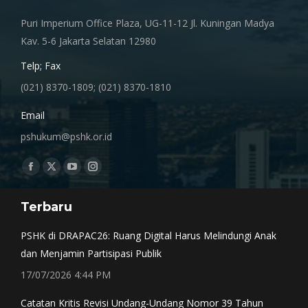
Puri Imperium Office Plaza, UG-11-12 Jl. Kuningan Madya
Kav. 5-6 Jakarta Selatan 12980
Telp; Fax
(021) 8370-1809; (021) 8370-1810
Email
pshukum@pshk.or.id
Find us on:
Facebook
X
YouTube
Instagram
page
page
page
page
Terbaru
opens
opens
opens
opens
in
in
in
in
PSHK di DRAPAC26: Ruang Digital Harus Melindungi Anak
new
new
new
new
dan Menjamin Partisipasi Publik
window
window
window
window
17/07/2026 4:44 PM
Catatan Kritis Revisi Undang-Undang Nomor 39 Tahun