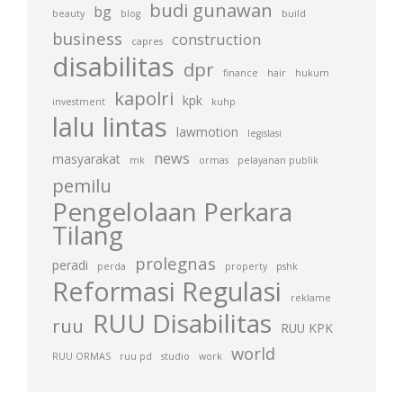
budi gunawan
bg
beauty
blog
build
business
construction
capres
disabilitas
dpr
finance
hair
hukum
kapolri
kpk
investment
kuhp
lalu lintas
lawmotion
legislasi
news
masyarakat
mk
ormas
pelayanan publik
pemilu
Pengelolaan Perkara
Tilang
prolegnas
peradi
perda
property
pshk
Reformasi Regulasi
reklame
RUU Disabilitas
ruu
RUU KPK
world
RUU ORMAS
ruu pd
studio
work