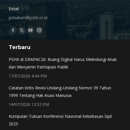
Email
pshukum@pshk.or.id
Find us on:
Facebook
X
YouTube
Instagram
page
page
page
page
Terbaru
opens
opens
opens
opens
in
in
in
in
PSHK di DRAPAC26: Ruang Digital Harus Melindungi Anak
new
new
new
new
dan Menjamin Partisipasi Publik
window
window
window
window
17/07/2026 4:44 PM
Catatan Kritis Revisi Undang-Undang Nomor 39 Tahun
1999 Tentang Hak Asasi Manusia
14/07/2026 12:32 PM
Kumpulan Tulisan Konferensi Nasional Kebebasan Sipil
2025