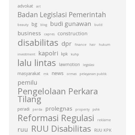
advokat
art
Badan Legislasi Pemerintah
budi gunawan
bg
beauty
blog
build
business
construction
capres
disabilitas
dpr
finance
hair
hukum
kapolri
kpk
investment
kuhp
lalu lintas
lawmotion
legislasi
news
masyarakat
mk
ormas
pelayanan publik
pemilu
Pengelolaan Perkara
Tilang
prolegnas
peradi
perda
property
pshk
Reformasi Regulasi
reklame
RUU Disabilitas
ruu
RUU KPK