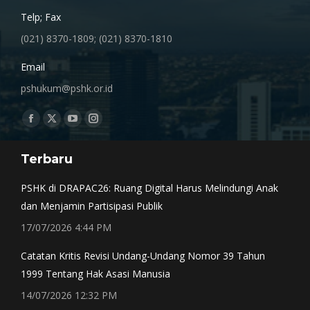
Telp; Fax
(021) 8370-1809; (021) 8370-1810
Email
pshukum@pshk.or.id
Find us on:
Facebook
X
YouTube
Instagram
page
page
page
page
Terbaru
opens
opens
opens
opens
in
in
in
in
PSHK di DRAPAC26: Ruang Digital Harus Melindungi Anak
new
new
new
new
dan Menjamin Partisipasi Publik
window
window
window
window
17/07/2026 4:44 PM
Catatan Kritis Revisi Undang-Undang Nomor 39 Tahun
1999 Tentang Hak Asasi Manusia
14/07/2026 12:32 PM