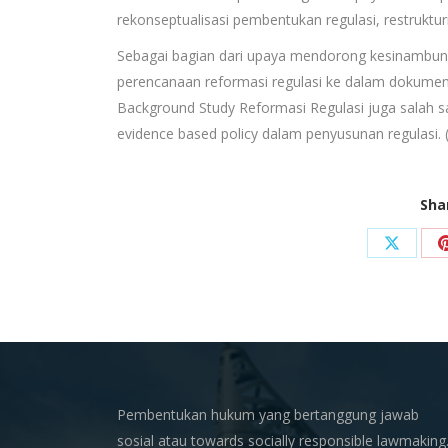
rekonseptualisasi pembentukan regulasi, restrukt
Sebagai bagian dari upaya mendorong kesinambung
perencanaan reformasi regulasi ke dalam dokume
Background Study Reformasi Regulasi juga salah
evidence based policy dalam penyusunan regulasi. 
Sha
Share
on
X
Pembentukan hukum yang bertanggung jawab
sosial atau towards socially responsible lawmaking