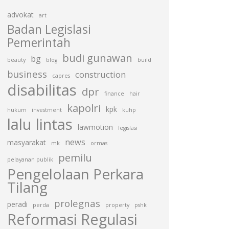
advokat
art
Badan Legislasi
Pemerintah
budi gunawan
bg
beauty
blog
build
business
construction
capres
disabilitas
dpr
finance
hair
kapolri
kpk
hukum
investment
kuhp
lalu lintas
lawmotion
legislasi
news
masyarakat
mk
ormas
pemilu
pelayanan publik
Pengelolaan Perkara
Tilang
prolegnas
peradi
perda
property
pshk
Reformasi Regulasi