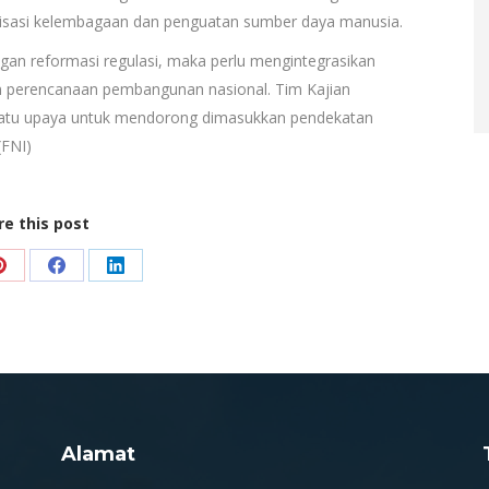
urisasi kelembagaan dan penguatan sumber daya manusia.
an reformasi regulasi, maka perlu mengintegrasikan
n perencanaan pembangunan nasional. Tim Kajian
 satu upaya untuk mendorong dimasukkan pendekatan
(FNI)
re this post
Share
Share
Share
on
on
on
Pinterest
Facebook
LinkedIn
Alamat
.