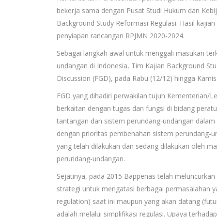
bekerja sama dengan Pusat Studi Hukum dan Kebij
Background Study Reformasi Regulasi. Hasil kajia
penyiapan rancangan RPJMN 2020-2024.
Sebagai langkah awal untuk menggali masukan ter
undangan di Indonesia, Tim Kajian Background St
Discussion (FGD), pada Rabu (12/12) hingga Kamis (
FGD yang dihadiri perwakilan tujuh Kementerian/L
berkaitan dengan tugas dan fungsi di bidang perat
tantangan dan sistem perundang-undangan dalam l
dengan prioritas pembenahan sistem perundang-un
yang telah dilakukan dan sedang dilakukan oleh 
perundang-undangan.
Sejatinya, pada 2015 Bappenas telah meluncurkan
strategi untuk mengatasi berbagai permasalahan yan
regulation) saat ini maupun yang akan datang (futu
adalah melalui simplifikasi regulasi. Upaya terhadap