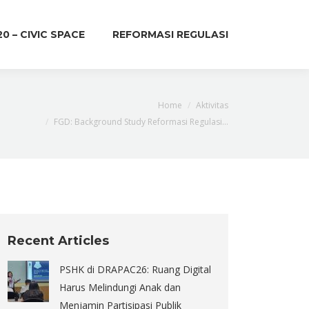
20 – CIVIC SPACE
REFORMASI REGULASI
You are here:
Home
Aktivitas
FGD: Background Study Reformasi Regulasi…
Recent Articles
PSHK di DRAPAC26: Ruang Digital
Harus Melindungi Anak dan
Menjamin Partisipasi Publik