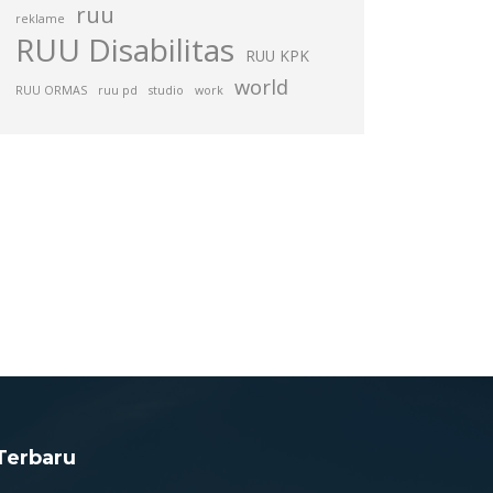
ruu
reklame
RUU Disabilitas
RUU KPK
world
RUU ORMAS
ruu pd
studio
work
Terbaru