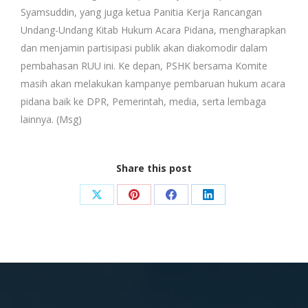
Syamsuddin, yang juga ketua Panitia Kerja Rancangan
Undang-Undang Kitab Hukum Acara Pidana, mengharapkan
dan menjamin partisipasi publik akan diakomodir dalam
pembahasan RUU ini. Ke depan, PSHK bersama Komite
masih akan melakukan kampanye pembaruan hukum acara
pidana baik ke DPR, Pemerintah, media, serta lembaga
lainnya. (Msg)
Share this post
Share
Share
Share
Share
on
on
on
on
X
Pinterest
Facebook
LinkedIn