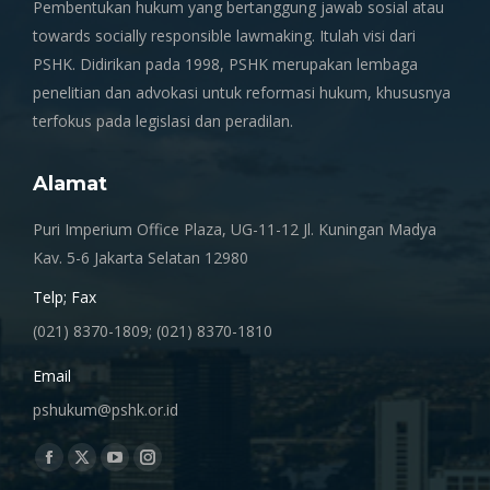
Pembentukan hukum yang bertanggung jawab sosial atau
towards socially responsible lawmaking. Itulah visi dari
PSHK. Didirikan pada 1998, PSHK merupakan lembaga
penelitian dan advokasi untuk reformasi hukum, khususnya
terfokus pada legislasi dan peradilan.
Alamat
Puri Imperium Office Plaza, UG-11-12 Jl. Kuningan Madya
Kav. 5-6 Jakarta Selatan 12980
Telp; Fax
(021) 8370-1809; (021) 8370-1810
Email
pshukum@pshk.or.id
Find us on:
Facebook
X
YouTube
Instagram