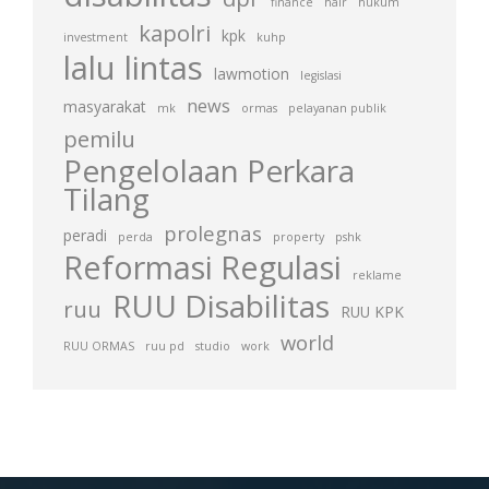
finance
hair
hukum
kapolri
kpk
investment
kuhp
lalu lintas
lawmotion
legislasi
news
masyarakat
mk
ormas
pelayanan publik
pemilu
Pengelolaan Perkara
Tilang
prolegnas
peradi
perda
property
pshk
Reformasi Regulasi
reklame
RUU Disabilitas
ruu
RUU KPK
world
RUU ORMAS
ruu pd
studio
work