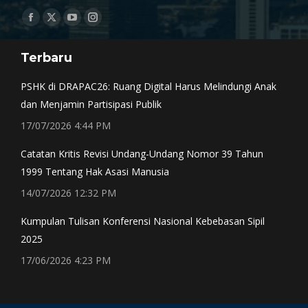
Find us on:
Facebook
X
YouTube
Instagram
page
page
page
page
Terbaru
opens
opens
opens
opens
in
in
in
in
PSHK di DRAPAC26: Ruang Digital Harus Melindungi Anak
new
new
new
new
dan Menjamin Partisipasi Publik
window
window
window
window
17/07/2026 4:44 PM
Catatan Kritis Revisi Undang-Undang Nomor 39 Tahun
1999 Tentang Hak Asasi Manusia
14/07/2026 12:32 PM
Kumpulan Tulisan Konferensi Nasional Kebebasan Sipil
2025
17/06/2026 4:23 PM