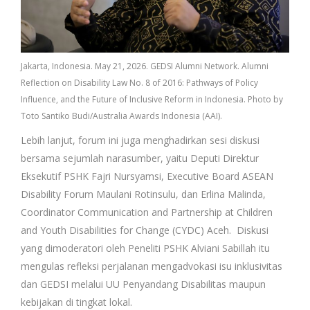
Jakarta, Indonesia. May 21, 2026. GEDSI Alumni Network. Alumni
Reflection on Disability Law No. 8 of 2016: Pathways of Policy
Influence, and the Future of Inclusive Reform in Indonesia. Photo by
Toto Santiko Budi/Australia Awards Indonesia (AAI).
Lebih lanjut, forum ini juga menghadirkan sesi diskusi
bersama sejumlah narasumber, yaitu Deputi Direktur
Eksekutif PSHK Fajri Nursyamsi, Executive Board ASEAN
Disability Forum Maulani Rotinsulu, dan Erlina Malinda,
Coordinator Communication and Partnership at Children
and Youth Disabilities for Change (CYDC) Aceh. Diskusi
yang dimoderatori oleh Peneliti PSHK Alviani Sabillah itu
mengulas refleksi perjalanan mengadvokasi isu inklusivitas
dan GEDSI melalui UU Penyandang Disabilitas maupun
kebijakan di tingkat lokal.