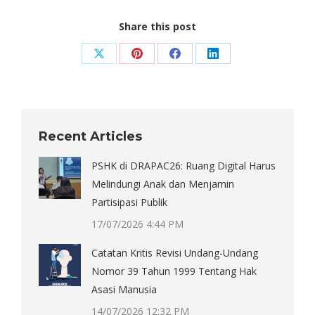
Share this post
Share
Share
Share
Share
on
on
on
on
X
Pinterest
Facebook
LinkedIn
Recent Articles
PSHK di DRAPAC26: Ruang Digital Harus
Melindungi Anak dan Menjamin
Partisipasi Publik
17/07/2026 4:44 PM
Catatan Kritis Revisi Undang-Undang
Nomor 39 Tahun 1999 Tentang Hak
Asasi Manusia
14/07/2026 12:32 PM