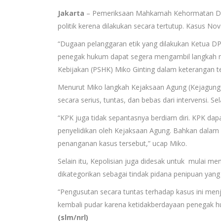
Jakarta
– Pemeriksaan Mahkamah Kehormatan Dew
politik kerena dilakukan secara tertutup. Kasus 
“Dugaan pelanggaran etik yang dilakukan Ketua DP
penegak hukum dapat segera mengambil langkah nya
Kebijakan (PSHK) Miko Ginting dalam keterangan ter
Menurut Miko langkah Kejaksaan Agung (Kejagung) 
secara serius, tuntas, dan bebas dari intervensi. 
“KPK juga tidak sepantasnya berdiam diri. KPK d
penyelidikan oleh Kejaksaan Agung. Bahkan dalam 
penanganan kasus tersebut,” ucap Miko.
Selain itu, Kepolisian juga didesak untuk mulai 
dikategorikan sebagai tindak pidana penipuan yan
“Pengusutan secara tuntas terhadap kasus ini men
kembali pudar karena ketidakberdayaan penegak hu
(slm/nrl)