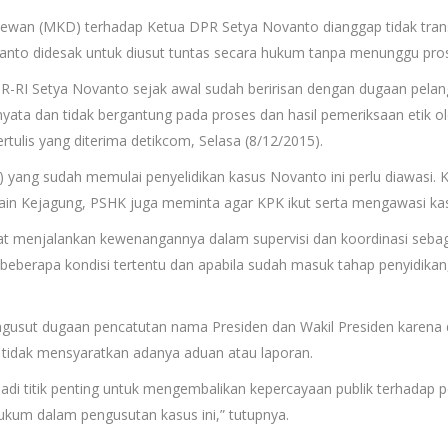
an (MKD) terhadap Ketua DPR Setya Novanto dianggap tidak trans
Novanto didesak untuk diusut tuntas secara hukum tanpa menunggu pro
R-RI Setya Novanto sejak awal sudah beririsan dengan dugaan pelan
ta dan tidak bergantung pada proses dan hasil pemeriksaan etik ol
tulis yang diterima detikcom, Selasa (8/12/2015).
yang sudah memulai penyelidikan kasus Novanto ini perlu diawasi. 
Selain Kejagung, PSHK juga meminta agar KPK ikut serta mengawasi kas
apat menjalankan kewenangannya dalam supervisi dan koordinasi se
beberapa kondisi tertentu dan apabila sudah masuk tahap penyidika
mengusut dugaan pencatutan nama Presiden dan Wakil Presiden karena
g tidak mensyaratkan adanya aduan atau laporan.
jadi titik penting untuk mengembalikan kepercayaan publik terhadap
kum dalam pengusutan kasus ini,” tutupnya.