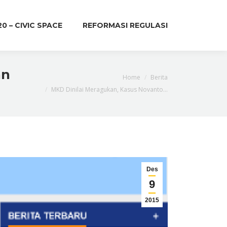
20 – CIVIC SPACE
REFORMASI REGULASI
an
You are here:
Home
Berita
MKD Dinilai Meragukan, Kasus Novanto…
Des
9
2015