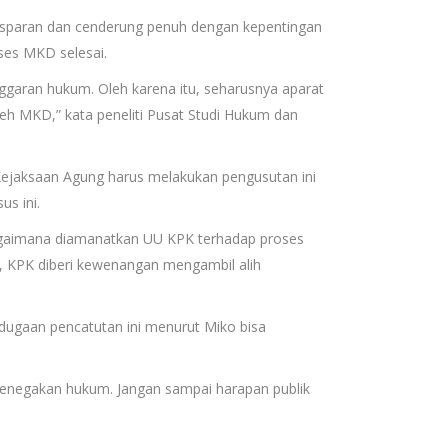
paran dan cenderung penuh dengan kepentingan
ses MKD selesai.
ggaran hukum. Oleh karena itu, seharusnya aparat
eh MKD,” kata peneliti Pusat Studi Hukum dan
Kejaksaan Agung harus melakukan pengusutan ini
us ini.
bagaimana diamanatkan UU KPK terhadap proses
n, KPK diberi kewenangan mengambil alih
 dugaan pencatutan ini menurut Miko bisa
 penegakan hukum. Jangan sampai harapan publik