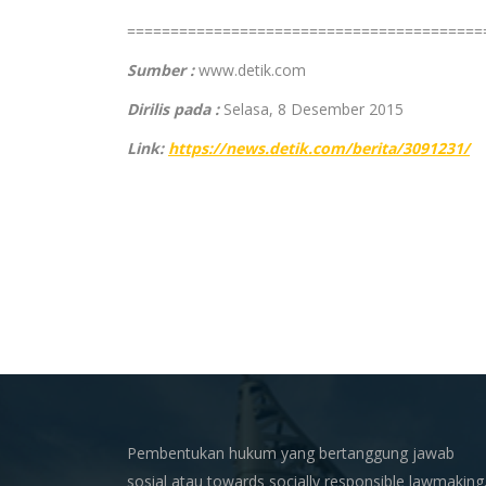
=========================================
Sumber :
www.detik.com
Dirilis pada :
Selasa, 8 Desember 2015
Link:
https://news.detik.com/berita/3091231/
Pembentukan hukum yang bertanggung jawab
sosial atau towards socially responsible lawmaking