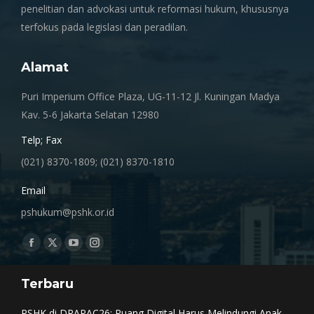
penelitian dan advokasi untuk reformasi hukum, khususnya
terfokus pada legislasi dan peradilan.
Alamat
Puri Imperium Office Plaza, UG-11-12 Jl. Kuningan Madya
Kav. 5-6 Jakarta Selatan 12980
Telp; Fax
(021) 8370-1809; (021) 8370-1810
Email
pshukum@pshk.or.id
Find us on:
Facebook
X
YouTube
Instagram
page
page
page
page
Terbaru
opens
opens
opens
opens
in
in
in
in
PSHK di DRAPAC26: Ruang Digital Harus Melindungi Anak