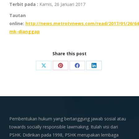
Terbit pada :
Kamis, 26 Januari 2017
Tautan
online:
http://news.metrotvnews.com/read/2017/01/26/6
mk-dianggap
Share this post
Share
Share
Share
Share
on
on
on
on
X
Pinterest
Facebook
LinkedIn
Pembentukan hukum yang bertanggung jawab sosial atau
towards socially responsible lawmaking. Itulah visi dari
PSHK. Didirikan pada 1998, PSHK merupakan lembaga