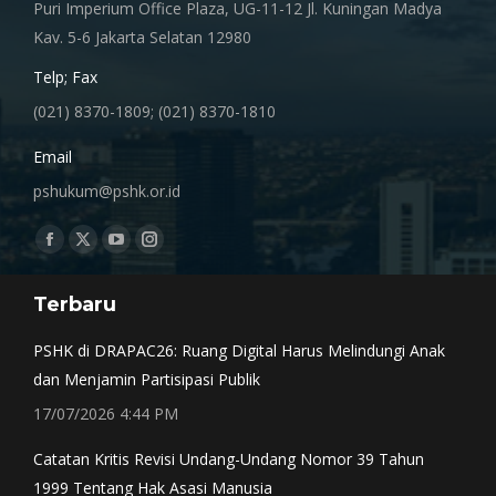
Puri Imperium Office Plaza, UG-11-12 Jl. Kuningan Madya
Kav. 5-6 Jakarta Selatan 12980
Telp; Fax
(021) 8370-1809; (021) 8370-1810
Email
pshukum@pshk.or.id
Find us on:
Facebook
X
YouTube
Instagram
page
page
page
page
Terbaru
opens
opens
opens
opens
in
in
in
in
PSHK di DRAPAC26: Ruang Digital Harus Melindungi Anak
new
new
new
new
dan Menjamin Partisipasi Publik
window
window
window
window
17/07/2026 4:44 PM
Catatan Kritis Revisi Undang-Undang Nomor 39 Tahun
1999 Tentang Hak Asasi Manusia