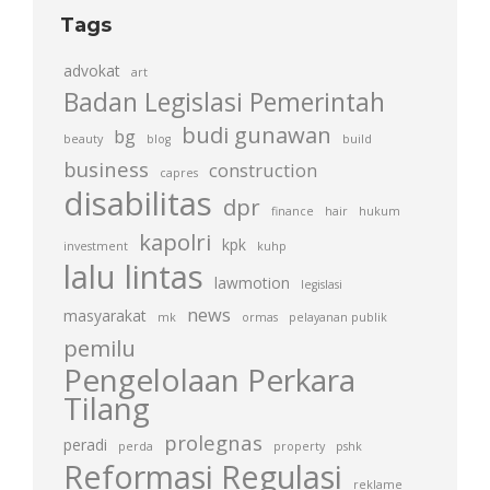
Tags
advokat
art
Badan Legislasi Pemerintah
budi gunawan
bg
beauty
blog
build
business
construction
capres
disabilitas
dpr
finance
hair
hukum
kapolri
kpk
investment
kuhp
lalu lintas
lawmotion
legislasi
news
masyarakat
mk
ormas
pelayanan publik
pemilu
Pengelolaan Perkara
Tilang
prolegnas
peradi
perda
property
pshk
Reformasi Regulasi
reklame