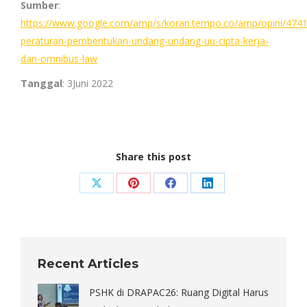
Sumber
:
https://www.google.com/amp/s/koran.tempo.co/amp/opini/474
peraturan-pembentukan-undang-undang-uu-cipta-kerja-
dan-omnibus-law
Tanggal
: 3Juni 2022
Share this post
Share
Share
Share
Share
on
on
on
on
X
Pinterest
Facebook
LinkedIn
Recent Articles
PSHK di DRAPAC26: Ruang Digital Harus