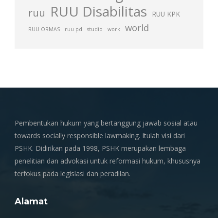
RUU Disabilitas
ruu
RUU KPK
world
RUU ORMAS
ruu pd
studio
work
Pembentukan hukum yang bertanggung jawab sosial atau
towards socially responsible lawmaking. Itulah visi dari
PSHK. Didirikan pada 1998, PSHK merupakan lembaga
penelitian dan advokasi untuk reformasi hukum, khususnya
terfokus pada legislasi dan peradilan.
Alamat