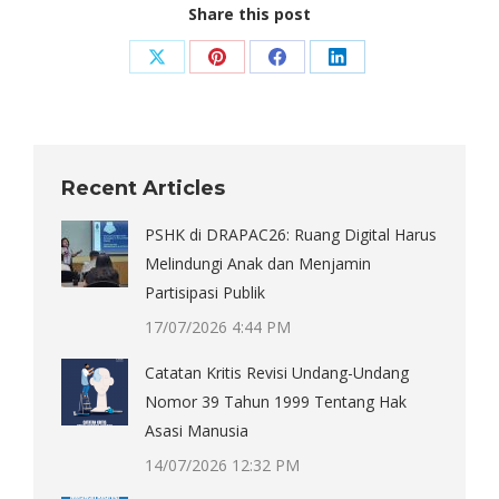
Share this post
Share
Share
Share
Share
on
on
on
on
X
Pinterest
Facebook
LinkedIn
Recent Articles
PSHK di DRAPAC26: Ruang Digital Harus
Melindungi Anak dan Menjamin
Partisipasi Publik
17/07/2026 4:44 PM
Catatan Kritis Revisi Undang-Undang
Nomor 39 Tahun 1999 Tentang Hak
Asasi Manusia
14/07/2026 12:32 PM