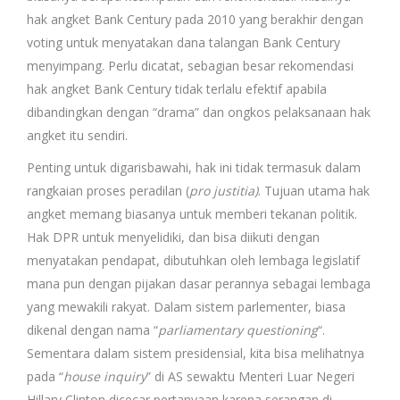
hak angket Bank Century pada 2010 yang berakhir dengan
voting untuk menyatakan dana talangan Bank Century
menyimpang. Perlu dicatat, sebagian besar rekomendasi
hak angket Bank Century tidak terlalu efektif apabila
dibandingkan dengan “drama” dan ongkos pelaksanaan hak
angket itu sendiri.
Penting untuk digarisbawahi, hak ini tidak termasuk dalam
rangkaian proses peradilan (
pro justitia)
. Tujuan utama hak
angket memang biasanya untuk memberi tekanan politik.
Hak DPR untuk menyelidiki, dan bisa diikuti dengan
menyatakan pendapat, dibutuhkan oleh lembaga legislatif
mana pun dengan pijakan dasar perannya sebagai lembaga
yang mewakili rakyat. Dalam sistem parlementer, biasa
dikenal dengan nama “
parliamentary questioning
“.
Sementara dalam sistem presidensial, kita bisa melihatnya
pada “
house inquiry
” di AS sewaktu Menteri Luar Negeri
Hillary Clinton dicecar pertanyaan karena serangan di