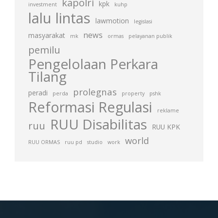
kapolri
kpk
investment
kuhp
lalu lintas
lawmotion
legislasi
news
masyarakat
mk
ormas
pelayanan publik
pemilu
Pengelolaan Perkara
Tilang
prolegnas
peradi
perda
property
pshk
Reformasi Regulasi
reklame
RUU Disabilitas
ruu
RUU KPK
world
RUU ORMAS
ruu pd
studio
work