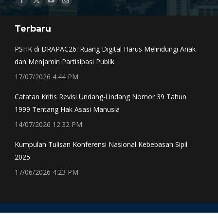
Facebook
X
YouTube
Instagram
page
page
page
page
Terbaru
opens
opens
opens
opens
in
in
in
in
PSHK di DRAPAC26: Ruang Digital Harus Melindungi Anak
new
new
new
new
dan Menjamin Partisipasi Publik
window
window
window
window
17/07/2026 4:44 PM
Catatan Kritis Revisi Undang-Undang Nomor 39 Tahun
1999 Tentang Hak Asasi Manusia
14/07/2026 12:32 PM
Kumpulan Tulisan Konferensi Nasional Kebebasan Sipil
2025
17/06/2026 4:23 PM
CONTACT Email: subwg-cs@pshk.or.id