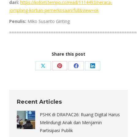
dari:
https://kolom.tempo.co/read/1114493/neraca-
jomplang-korban-pemerkosaan/full&view=ok
Penulis:
Miko Susanto Ginting
====================================================
Share this post
Share
Share
Share
Share
on
on
on
on
X
Pinterest
Facebook
LinkedIn
Recent Articles
PSHK di DRAPAC26: Ruang Digital Harus
Melindungi Anak dan Menjamin
Partisipasi Publik