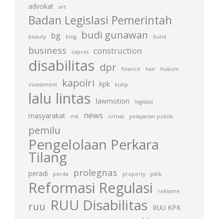
advokat
art
Badan Legislasi Pemerintah
budi gunawan
bg
beauty
blog
build
business
construction
capres
disabilitas
dpr
finance
hair
hukum
kapolri
kpk
investment
kuhp
lalu lintas
lawmotion
legislasi
news
masyarakat
mk
ormas
pelayanan publik
pemilu
Pengelolaan Perkara
Tilang
prolegnas
peradi
perda
property
pshk
Reformasi Regulasi
reklame
RUU Disabilitas
ruu
RUU KPK