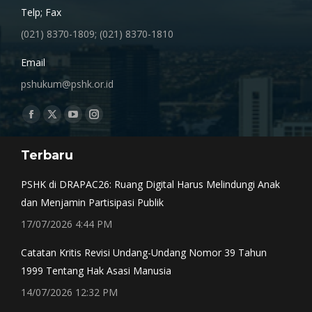
Telp; Fax
(021) 8370-1809; (021) 8370-1810
Email
pshukum@pshk.or.id
Find us on:
Facebook
X
YouTube
Instagram
page
page
page
page
Terbaru
opens
opens
opens
opens
in
in
in
in
PSHK di DRAPAC26: Ruang Digital Harus Melindungi Anak
new
new
new
new
dan Menjamin Partisipasi Publik
window
window
window
window
17/07/2026 4:44 PM
Catatan Kritis Revisi Undang-Undang Nomor 39 Tahun
1999 Tentang Hak Asasi Manusia
14/07/2026 12:32 PM