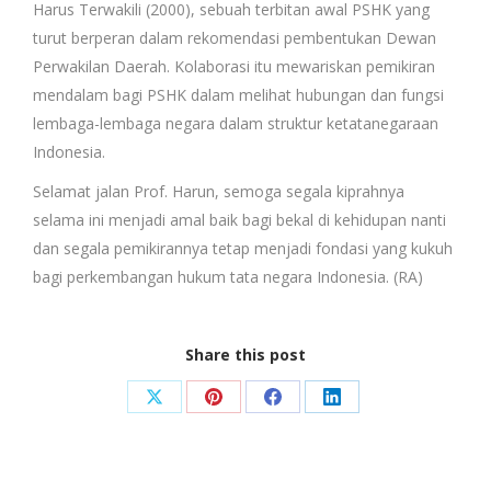
Harus Terwakili (2000), sebuah terbitan awal PSHK yang
turut berperan dalam rekomendasi pembentukan Dewan
Perwakilan Daerah. Kolaborasi itu mewariskan pemikiran
mendalam bagi PSHK dalam melihat hubungan dan fungsi
lembaga-lembaga negara dalam struktur ketatanegaraan
Indonesia.
Selamat jalan Prof. Harun, semoga segala kiprahnya
selama ini menjadi amal baik bagi bekal di kehidupan nanti
dan segala pemikirannya tetap menjadi fondasi yang kukuh
bagi perkembangan hukum tata negara Indonesia. (RA)
Share this post
Share
Share
Share
Share
on
on
on
on
X
Pinterest
Facebook
LinkedIn