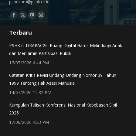
pshukum@pshk.or.id
Find us on:
Facebook
X
YouTube
Instagram
page
page
page
page
Terbaru
opens
opens
opens
opens
in
in
in
in
PSHK di DRAPAC26: Ruang Digital Harus Melindungi Anak
new
new
new
new
dan Menjamin Partisipasi Publik
window
window
window
window
17/07/2026 4:44 PM
Catatan Kritis Revisi Undang-Undang Nomor 39 Tahun
1999 Tentang Hak Asasi Manusia
14/07/2026 12:32 PM
Kumpulan Tulisan Konferensi Nasional Kebebasan Sipil
2025
17/06/2026 4:23 PM