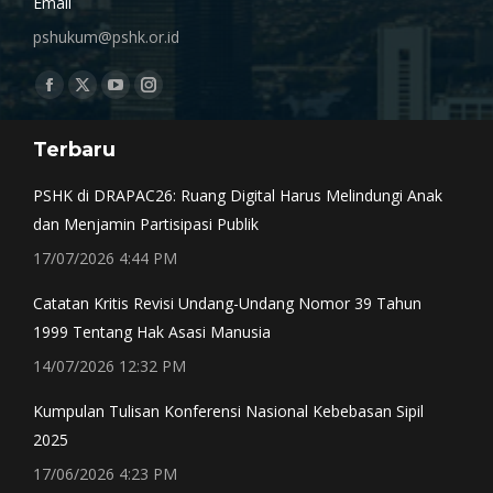
Email
pshukum@pshk.or.id
Find us on:
Facebook
X
YouTube
Instagram
page
page
page
page
Terbaru
opens
opens
opens
opens
in
in
in
in
PSHK di DRAPAC26: Ruang Digital Harus Melindungi Anak
new
new
new
new
dan Menjamin Partisipasi Publik
window
window
window
window
17/07/2026 4:44 PM
Catatan Kritis Revisi Undang-Undang Nomor 39 Tahun
1999 Tentang Hak Asasi Manusia
14/07/2026 12:32 PM
Kumpulan Tulisan Konferensi Nasional Kebebasan Sipil
2025
17/06/2026 4:23 PM