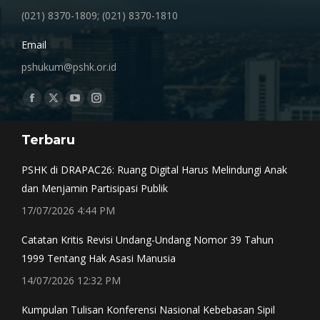
(021) 8370-1809; (021) 8370-1810
Email
pshukum@pshk.or.id
Find us on:
Facebook
X
YouTube
Instagram
page
page
page
page
Terbaru
opens
opens
opens
opens
in
in
in
in
PSHK di DRAPAC26: Ruang Digital Harus Melindungi Anak
new
new
new
new
dan Menjamin Partisipasi Publik
window
window
window
window
17/07/2026 4:44 PM
Catatan Kritis Revisi Undang-Undang Nomor 39 Tahun
1999 Tentang Hak Asasi Manusia
14/07/2026 12:32 PM
Kumpulan Tulisan Konferensi Nasional Kebebasan Sipil