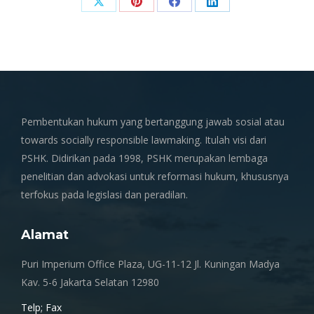
Share
Share
Share
Share
on
on
on
on
X
Pinterest
Facebook
LinkedIn
Pembentukan hukum yang bertanggung jawab sosial atau
towards socially responsible lawmaking. Itulah visi dari
PSHK. Didirikan pada 1998, PSHK merupakan lembaga
penelitian dan advokasi untuk reformasi hukum, khususnya
terfokus pada legislasi dan peradilan.
Alamat
Puri Imperium Office Plaza, UG-11-12 Jl. Kuningan Madya
Kav. 5-6 Jakarta Selatan 12980
Telp; Fax