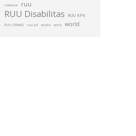
ruu
reklame
RUU Disabilitas
RUU KPK
world
RUU ORMAS
ruu pd
studio
work