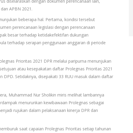
arus diselaraskan dengan dokumen perencanaan lain,
) dan APBN 2021.
unjukan beberapa hal. Pertama, kondisi tersebut
umen perencanaan legislasi dengan perencanaan
pak besar terhadap ketidakefektifan dukungan
la terhadap serapan penggunaan anggaran di periode
rolegnas Prioritas 2021 DPR melalui paripurna menunjukan
setujuan atau kesepakatan daftar Prolegnas Prioritas 2021
an DPD. Setidaknya, disepakati 33 RUU masuk dalam daftar
tera, Muhammad Nur Sholikin miris melihat lambannya
berdampak menurunkan kewibawaan Prolegnas sebagai
enjadi rujukan dalam pelaksanaan kinerja DPR dan
s memburuk saat capaian Prolegnas Prioritas setiap tahunan