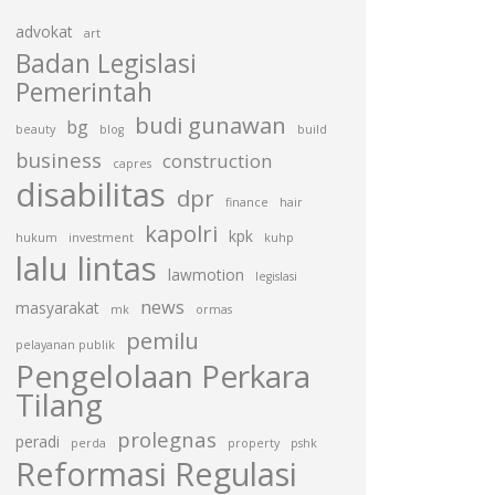
advokat
art
Badan Legislasi
Pemerintah
budi gunawan
bg
beauty
blog
build
business
construction
capres
disabilitas
dpr
finance
hair
kapolri
kpk
hukum
investment
kuhp
lalu lintas
lawmotion
legislasi
news
masyarakat
mk
ormas
pemilu
pelayanan publik
Pengelolaan Perkara
Tilang
prolegnas
peradi
perda
property
pshk
Reformasi Regulasi