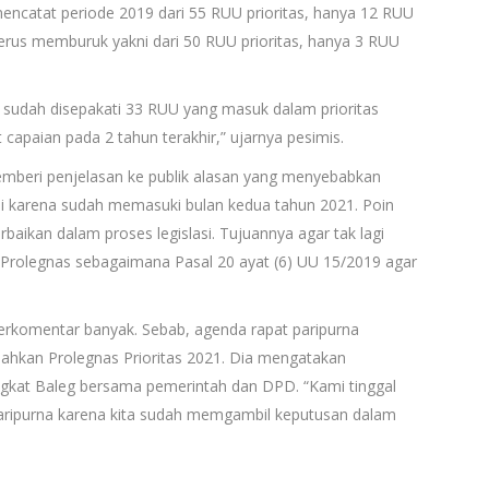
 mencatat periode 2019 dari 55 RUU prioritas, hanya 12 RUU
terus memburuk yakni dari 50 RUU prioritas, hanya 3 RUU
, sudah disepakati 33 RUU yang masuk dalam prioritas
 capaian pada 2 tahun terakhir,” ujarnya pesimis.
mberi penjelasan ke publik alasan yang menyebabkan
ni karena sudah memasuki bulan kedua tahun 2021. Poin
aikan dalam proses legislasi. Tujuannya agar tak lagi
Prolegnas sebagaimana Pasal 20 ayat (6) UU 15/2019 agar
berkomentar banyak. Sebab, agenda rapat paripurna
hkan Prolegnas Prioritas 2021. Dia mengatakan
ngkat Baleg bersama pemerintah dan DPD. “Kami tinggal
ipurna karena kita sudah memgambil keputusan dalam