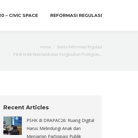
20 – CIVIC SPACE
REFORMASI REGULASI
e:
Home
Berita Reformasi Regulasi
PSHK Kritik Keterlambatan Pengesahan Prolegnas…
Recent Articles
PSHK di DRAPAC26: Ruang Digital
Harus Melindungi Anak dan
Menjamin Partisipasi Publik