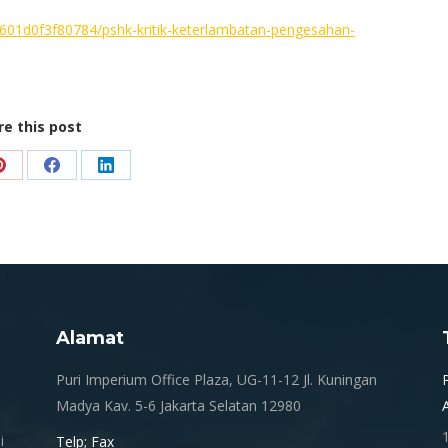
t601d0f3f80784/pshk-kritik-keterlambatan-pengesahan-
re this post
Share
Share
Share
on
on
on
Pinterest
Facebook
LinkedIn
Alamat
.
Puri Imperium Office Plaza, UG-11-12 Jl. Kuningan
Madya Kav. 5-6 Jakarta Selatan 12980
i
Telp; Fax