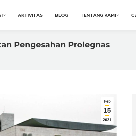
SI
AKTIVITAS
BLOG
TENTANG KAMI
C
atan Pengesahan Prolegnas
You are her
Feb
15
2021