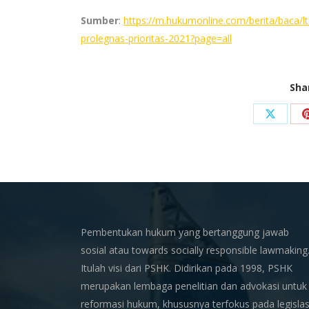
Sumber
:
https://m.hukumonline.com/berita/baca/l
prolegnas-prioritas-2021?page=all
Sha
Share
on
X
Pembentukan hukum yang bertanggung jawab
sosial atau towards socially responsible lawmaking
Itulah visi dari PSHK. Didirikan pada 1998, PSHK
merupakan lembaga penelitian dan advokasi untuk
reformasi hukum, khususnya terfokus pada legislas