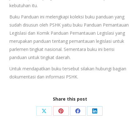
kebutuhan itu.
Buku Panduan ini melengkapi koleksi buku panduan yang
sudah disusun oleh PSHK yaitu buku Panduan Pemantauan
Legislasi dan Komik Panduan Pemantauan Legislasi yang
merupakan panduan tentang pemantauan legislasi untuk
parlemen tingkat nasional. Sementara buku ini berisi
panduan untuk tingkat daerah.
Untuk mendapatkan buku tersebut silakan hubungi bagian
dokumentasi dan informasi PSHK.
Share this post
Share
Share
Share
Share
on
on
on
on
X
Pinterest
Facebook
LinkedIn