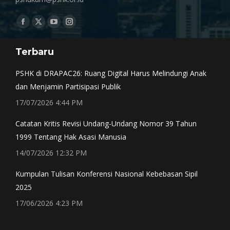
Find us on:
Facebook
X
YouTube
Instagram
page
page
page
page
Terbaru
opens
opens
opens
opens
in
in
in
in
PSHK di DRAPAC26: Ruang Digital Harus Melindungi Anak
new
new
new
new
dan Menjamin Partisipasi Publik
window
window
window
window
17/07/2026 4:44 PM
Catatan Kritis Revisi Undang-Undang Nomor 39 Tahun
1999 Tentang Hak Asasi Manusia
14/07/2026 12:32 PM
Kumpulan Tulisan Konferensi Nasional Kebebasan Sipil
2025
17/06/2026 4:23 PM