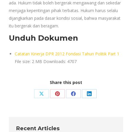
ada. Hukum tidak boleh bergerak mengawang dan sekedar
menjaga kepentingan pihak terbatas. Hukum harus selalu
dijangkarkan pada dasar kondisi sosial, bahwa masyarakat
itu bergerak dan beragam.
Unduh Dokumen
Catatan Kinerja DPR 2012 Fondasi Tahun Politik Part 1
File size:
2 MB
Downloads:
4707
Share this post
Share
Share
Share
Share
on
on
on
on
X
Pinterest
Facebook
LinkedIn
Recent Articles