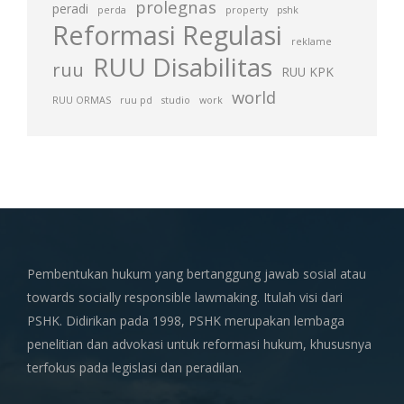
prolegnas
peradi
perda
property
pshk
Reformasi Regulasi
reklame
RUU Disabilitas
ruu
RUU KPK
world
RUU ORMAS
ruu pd
studio
work
Pembentukan hukum yang bertanggung jawab sosial atau
towards socially responsible lawmaking. Itulah visi dari
PSHK. Didirikan pada 1998, PSHK merupakan lembaga
penelitian dan advokasi untuk reformasi hukum, khususnya
terfokus pada legislasi dan peradilan.