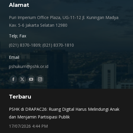
Alamat
Puri Imperium Office Plaza, UG-11-12 Jl. Kuningan Madya
Kav. 5-6 Jakarta Selatan 12980
Telp; Fax
(021) 8370-1809; (021) 8370-1810
Email
pshukum@pshk.or.id
Find us on:
Facebook
X
YouTube
Instagram
page
page
page
page
Terbaru
opens
opens
opens
opens
in
in
in
in
PSHK di DRAPAC26: Ruang Digital Harus Melindungi Anak
new
new
new
new
dan Menjamin Partisipasi Publik
window
window
window
window
17/07/2026 4:44 PM