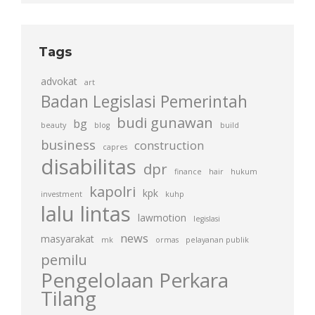
Tags
advokat
art
Badan Legislasi Pemerintah
budi gunawan
bg
beauty
blog
build
business
construction
capres
disabilitas
dpr
finance
hair
hukum
kapolri
kpk
investment
kuhp
lalu lintas
lawmotion
legislasi
news
masyarakat
mk
ormas
pelayanan publik
pemilu
Pengelolaan Perkara
Tilang