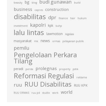
budi gunawan
bg
beauty
blog
build
business
construction
capres
disabilitas
dpr
finance
hair
hukum
kapolri
kpk
investment
kuhp
lalu lintas
lawmotion
legislasi
news
masyarakat
mk
ormas
pelayanan publik
pemilu
Pengelolaan Perkara
Tilang
prolegnas
peradi
perda
property
pshk
Reformasi Regulasi
reklame
RUU Disabilitas
ruu
RUU KPK
world
RUU ORMAS
ruu pd
studio
work