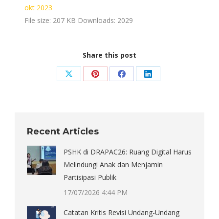
okt 2023
File size:
207 KB
Downloads:
2029
Share this post
Share
Share
Share
Share
on
on
on
on
X
Pinterest
Facebook
LinkedIn
Recent Articles
PSHK di DRAPAC26: Ruang Digital Harus
Melindungi Anak dan Menjamin
Partisipasi Publik
17/07/2026 4:44 PM
Catatan Kritis Revisi Undang-Undang