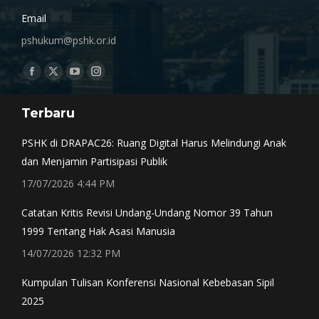
Email
pshukum@pshk.or.id
Find us on:
Facebook
X
YouTube
Instagram
page
page
page
page
Terbaru
opens
opens
opens
opens
in
in
in
in
PSHK di DRAPAC26: Ruang Digital Harus Melindungi Anak
new
new
new
new
dan Menjamin Partisipasi Publik
window
window
window
window
17/07/2026 4:44 PM
Catatan Kritis Revisi Undang-Undang Nomor 39 Tahun
1999 Tentang Hak Asasi Manusia
14/07/2026 12:32 PM
Kumpulan Tulisan Konferensi Nasional Kebebasan Sipil
2025