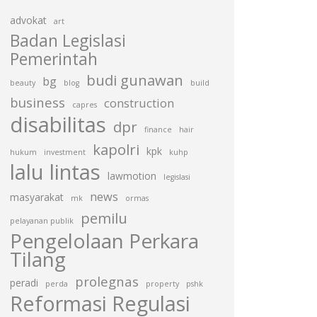
advokat
art
Badan Legislasi
Pemerintah
budi gunawan
bg
beauty
blog
build
business
construction
capres
disabilitas
dpr
finance
hair
kapolri
kpk
hukum
investment
kuhp
lalu lintas
lawmotion
legislasi
news
masyarakat
mk
ormas
pemilu
pelayanan publik
Pengelolaan Perkara
Tilang
prolegnas
peradi
perda
property
pshk
Reformasi Regulasi