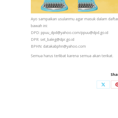
Ayo sampaikan usulanmu agar masuk dalam daftar 
bawah ini:
DPD: ppuu_dpd@yahoo.com/ppuu@dpd.go.id
DPR: set_baleg@dpr.go.id
BPHN: datakabphn@yahoo.com
Semua harus terlibat karena semua akan terikat.
Sha
Share
on
X