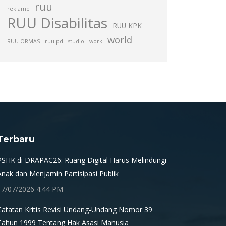
ruu
reklame
RUU Disabilitas
RUU KPK
world
RUU ORMAS
ruu pd
studio
work
Terbaru
PSHK di DRAPAC26: Ruang Digital Harus Melindungi
Anak dan Menjamin Partisipasi Publik
17/07/2026 4:44 PM
Catatan Kritis Revisi Undang-Undang Nomor 39
Tahun 1999 Tentang Hak Asasi Manusia