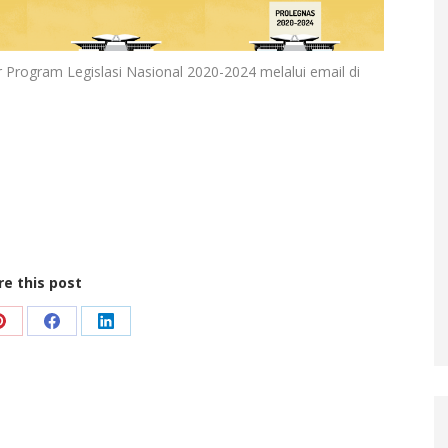
Program Legislasi Nasional 2020-2024 melalui email di
re this post
Share
Share
Share
on
on
on
Pinterest
Facebook
LinkedIn