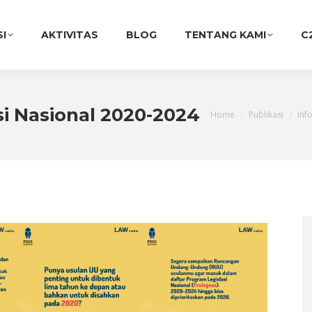
SI
AKTIVITAS
BLOG
TENTANG KAMI
C
i Nasional 2020-2024
You are here:
Home
Publikasi
Info