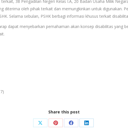
erkait, 38 Pengadilan Negeri Kelas I.A, 20 Badan Usaha Milik Negar
sung diterima oleh pihak terkait dan memungkinkan untuk digunakan. P
 PSHK. Selama sebulan, PSHK berbagi informasi khusus terkait disabili
arap dapat menyebarkan pemahaman akan konsep disabilitas yang be
it.
17)
Share this post
Share
Share
Share
Share