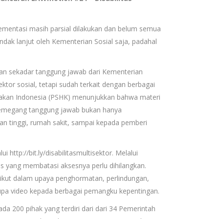
mentasi masih parsial dilakukan dan belum semua
ndak lanjut oleh Kementerian Sosial saja, padahal
kan sekadar tanggung jawab dari Kementerian
sektor sosial, tetapi sudah terkait dengan berbagai
ebijakan Indonesia (PSHK) menunjukkan bahwa materi
 pemegang tanggung jawab bukan hanya
an tinggi, rumah sakit, sampai kepada pemberi
ttp://bit.ly/disabilitasmultisektor. Melalui
as yang membatasi aksesnya perlu dihilangkan.
 ikut dalam upaya penghormatan, perlindungan,
erupa video kepada berbagai pemangku kepentingan.
ada 200 pihak yang terdiri dari dari 34 Pemerintah