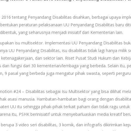
16 tentang Penyandang Disabilitas disahkan, berbagai upaya imple
embentukan peraturan pelaksanaan UU Penyandang Disabilitas baru diti
ibentuk, yang seharusnya menjadi inisiatif dari Kementerian lain.
upakan isu multisektor. Implementasi UU Penyandang Disabilitas bu
nya UU Penyandang Disabilitas, isu disabilitas tidak lagi hanya milik 
si, ketenagakerjaan, dan sektor lain. Riset Pusat Studi Hukum dan K
 dan fungsi dari 30 kementerian/lembaga yang berbeda. Selain itu,
, 9 pasal yang berbeda juga mengatur pihak swasta, seperti perguru
 #24 – Disabilitas sebagai Isu Multisektor yang bisa dilihat melalui h
ta hak asasi manusia. Hambatan-hambatan bagi orang dengan disabilit
ri UU itu sehingga pihak-pihak terkait paham dan tidak ragu untuk
arena itu, PSHK berinisiatif untuk menyebarluaskan media kreatif b
erupa 3 video seri disabilitas, 3 komik, dan infografis dikirimkan kep