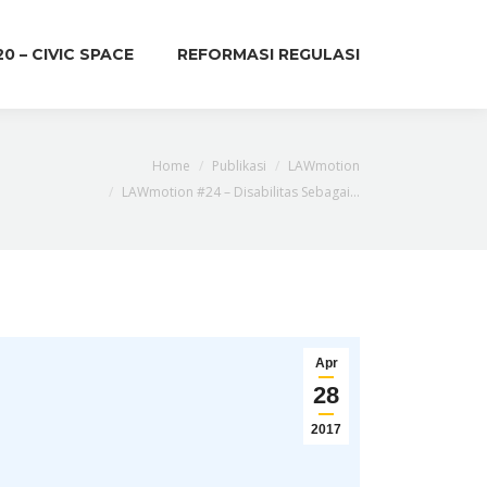
20 – CIVIC SPACE
REFORMASI REGULASI
:
Home
Publikasi
LAWmotion
LAWmotion #24 – Disabilitas Sebagai…
Apr
28
2017