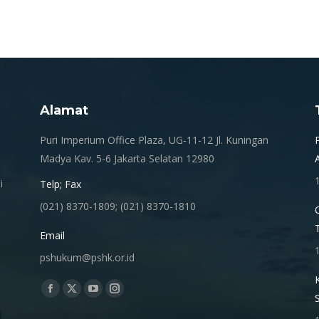
on
on
on
on
X
Pinterest
Facebook
LinkedIn
Alamat
.
Puri Imperium Office Plaza, UG-11-12 Jl. Kuningan
Madya Kav. 5-6 Jakarta Selatan 12980
i
Telp; Fax
(021) 8370-1809; (021) 8370-1810
Email
pshukum@pshk.or.id
Find us on:
Facebook
X
YouTube
Instagram
page
page
page
page