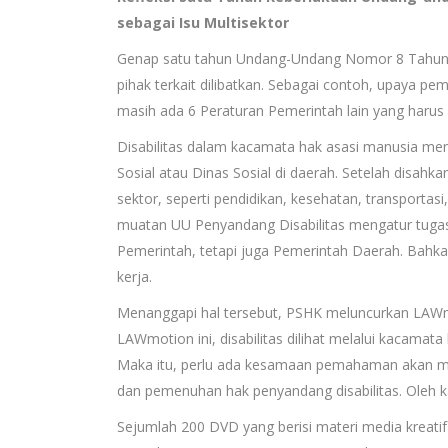
sebagai Isu Multisektor
Genap satu tahun Undang-Undang Nomor 8 Tahun 20
pihak terkait dilibatkan. Sebagai contoh, upaya p
masih ada 6 Peraturan Pemerintah lain yang harus d
Disabilitas dalam kacamata hak asasi manusia mer
Sosial atau Dinas Sosial di daerah. Setelah disahkan
sektor, seperti pendidikan, kesehatan, transporta
muatan UU Penyandang Disabilitas mengatur tugas
Pemerintah, tetapi juga Pemerintah Daerah. Bahkan
kerja.
Menanggapi hal tersebut, PSHK meluncurkan LAWmotion
LAWmotion ini, disabilitas dilihat melalui kacama
Maka itu, perlu ada kesamaan pemahaman akan mate
dan pemenuhan hak penyandang disabilitas. Oleh k
Sejumlah 200 DVD yang berisi materi media kreatif b