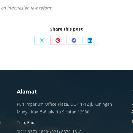
 on Indonesian law reform
Share this post
Share
Share
Share
Share
on
on
on
on
X
Pinterest
Facebook
LinkedIn
Alamat
.
Puri Imperium Office Plaza, UG-11-12 Jl. Kuningan
Madya Kav. 5-6 Jakarta Selatan 12980
i
Telp; Fax
(021) 8370-1809; (021) 8370-1810