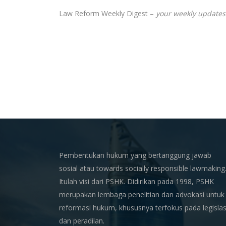
Law Reform Weekly Digest –
your weekly updates
Pembentukan hukum yang bertanggung jawab
sosial atau towards socially responsible lawmaking
Itulah visi dari PSHK. Didirikan pada 1998, PSHK
merupakan lembaga penelitian dan advokasi untuk
reformasi hukum, khususnya terfokus pada legislas
dan peradilan.