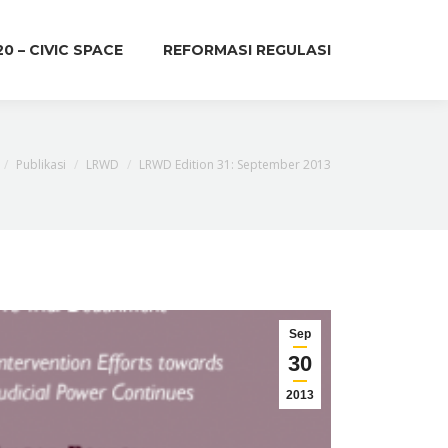
20 – CIVIC SPACE
REFORMASI REGULASI
re here:
Publikasi
LRWD
LRWD Edition 31: September 2013
Sep
30
2013