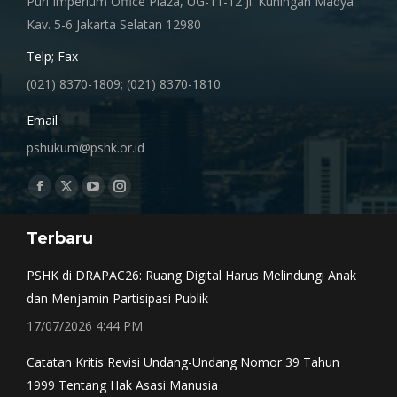
Puri Imperium Office Plaza, UG-11-12 Jl. Kuningan Madya
Kav. 5-6 Jakarta Selatan 12980
Telp; Fax
(021) 8370-1809; (021) 8370-1810
Email
pshukum@pshk.or.id
Find us on:
Facebook
X
YouTube
Instagram
page
page
page
page
Terbaru
opens
opens
opens
opens
in
in
in
in
PSHK di DRAPAC26: Ruang Digital Harus Melindungi Anak
new
new
new
new
dan Menjamin Partisipasi Publik
window
window
window
window
17/07/2026 4:44 PM
Catatan Kritis Revisi Undang-Undang Nomor 39 Tahun
1999 Tentang Hak Asasi Manusia