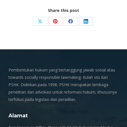
Share this post
Share
Share
Share
Share
on
on
on
on
X
Pinterest
Facebook
LinkedIn
Pembentukan hukum yang bertanggung jawab sosial atau
towards socially responsible lawmaking. Itulah visi dari
PSHK. Didirikan pada 1998, PSHK merupakan lembaga
penelitian dan advokasi untuk reformasi hukum, khususnya
terfokus pada legislasi dan peradilan.
Alamat