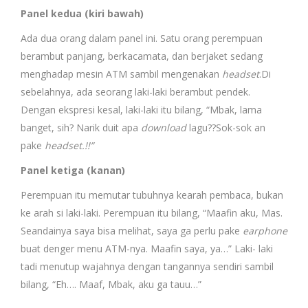
Panel kedua (kiri bawah)
Ada dua orang dalam panel ini. Satu orang perempuan
berambut panjang, berkacamata, dan berjaket sedang
menghadap mesin ATM sambil mengenakan
headset
.Di
sebelahnya, ada seorang laki-laki berambut pendek.
Dengan ekspresi kesal, laki-laki itu bilang, “Mbak, lama
banget, sih? Narik duit apa
download
lagu??Sok-sok an
pake
headset.!!”
Panel ketiga (kanan)
Perempuan itu memutar tubuhnya kearah pembaca, bukan
ke arah si laki-laki. Perempuan itu bilang, “Maafin aku, Mas.
Seandainya saya bisa melihat, saya ga perlu pake
earphone
buat denger menu ATM-nya. Maafin saya, ya…” Laki- laki
tadi menutup wajahnya dengan tangannya sendiri sambil
bilang, “Eh…. Maaf, Mbak, aku ga tauu…”