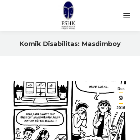
Komik Disabilitas: Masdimboy
You are here:
Des
9
2016