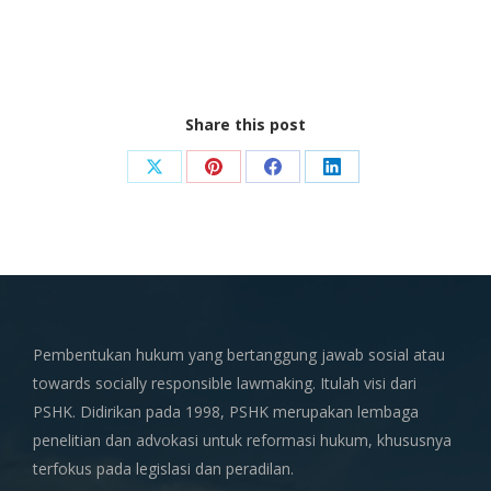
Share this post
Share
Share
Share
Share
on
on
on
on
X
Pinterest
Facebook
LinkedIn
Pembentukan hukum yang bertanggung jawab sosial atau
towards socially responsible lawmaking. Itulah visi dari
PSHK. Didirikan pada 1998, PSHK merupakan lembaga
penelitian dan advokasi untuk reformasi hukum, khususnya
terfokus pada legislasi dan peradilan.