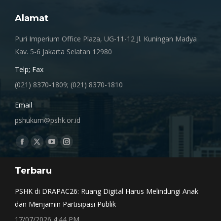
Alamat
Puri Imperium Office Plaza, UG-11-12 Jl. Kuningan Madya
Kav. 5-6 Jakarta Selatan 12980
Telp; Fax
(021) 8370-1809; (021) 8370-1810
Email
pshukum@pshk.or.id
Find us on:
Facebook
X
YouTube
Instagram
page
page
page
page
Terbaru
opens
opens
opens
opens
in
in
in
in
PSHK di DRAPAC26: Ruang Digital Harus Melindungi Anak
new
new
new
new
dan Menjamin Partisipasi Publik
window
window
window
window
17/07/2026 4:44 PM