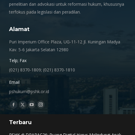
penelitian dan advokasi untuk reformasi hukum, khususnya
terfokus pada legislasi dan peradilan.
Alamat
Puri Imperium Office Plaza, UG-11-12 Jl. Kuningan Madya
Kav. 5-6 Jakarta Selatan 12980
Telp; Fax
(021) 8370-1809; (021) 8370-1810
Email
pshukum@pshk.or.id
Find us on:
Facebook
X
YouTube
Instagram
page
page
page
page
Terbaru
opens
opens
opens
opens
in
in
in
in
PSHK di DRAPAC26: Ruang Digital Harus Melindungi Anak