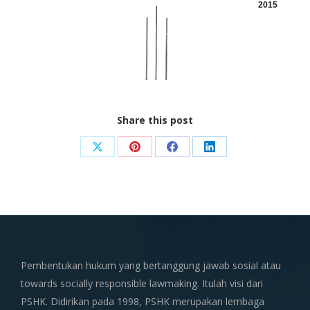
2015
Share this post
Share
Share
Share
Share
on
on
on
on
X
Pinterest
Facebook
LinkedIn
Pembentukan hukum yang bertanggung jawab sosial atau
towards socially responsible lawmaking. Itulah visi dari
PSHK. Didirikan pada 1998, PSHK merupakan lembaga