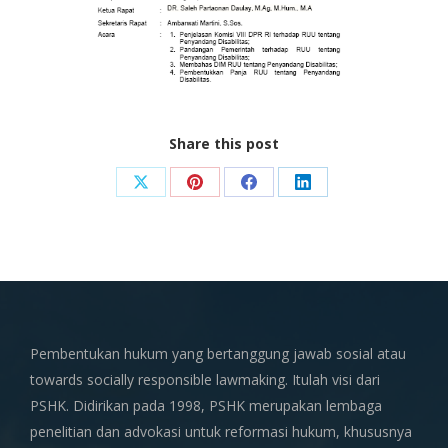
Share this post
Share
Share
Share
Share
on
on
on
on
X
Pinterest
Facebook
LinkedIn
Pembentukan hukum yang bertanggung jawab sosial atau
towards socially responsible lawmaking. Itulah visi dari
PSHK. Didirikan pada 1998, PSHK merupakan lembaga
penelitian dan advokasi untuk reformasi hukum, khususnya