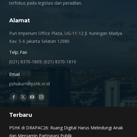
terfokus pada legislasi dan peradilan.
Alamat
Puri Imperium Office Plaza, UG-11-12 Jl. Kuningan Madya
Kav. 5-6 Jakarta Selatan 12980
Telp; Fax
(021) 8370-1809; (021) 8370-1810
Email
pshukum@pshk.or.id
Find us on:
Facebook
X
YouTube
Instagram
page
page
page
page
Terbaru
opens
opens
opens
opens
in
in
in
in
PSHK di DRAPAC26: Ruang Digital Harus Melindungi Anak
new
new
new
new
dan Menjamin Partisipasi Publik