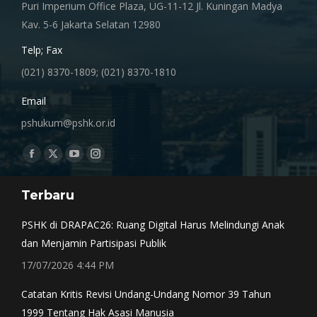
Puri Imperium Office Plaza, UG-11-12 Jl. Kuningan Madya
Kav. 5-6 Jakarta Selatan 12980
Telp; Fax
(021) 8370-1809; (021) 8370-1810
Email
pshukum@pshk.or.id
Find us on:
Facebook
X
YouTube
Instagram
page
page
page
page
Terbaru
opens
opens
opens
opens
in
in
in
in
PSHK di DRAPAC26: Ruang Digital Harus Melindungi Anak
new
new
new
new
dan Menjamin Partisipasi Publik
window
window
window
window
17/07/2026 4:44 PM
Catatan Kritis Revisi Undang-Undang Nomor 39 Tahun
1999 Tentang Hak Asasi Manusia