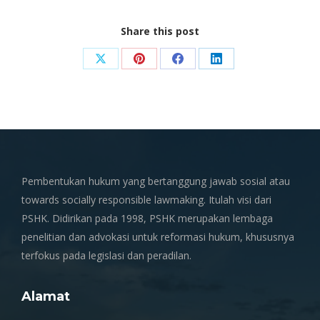
Share this post
Share
Share
Share
Share
on
on
on
on
X
Pinterest
Facebook
LinkedIn
Pembentukan hukum yang bertanggung jawab sosial atau
towards socially responsible lawmaking. Itulah visi dari
PSHK. Didirikan pada 1998, PSHK merupakan lembaga
penelitian dan advokasi untuk reformasi hukum, khususnya
terfokus pada legislasi dan peradilan.
Alamat