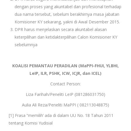
dengan proses yang akuntabel dan profesional terhadap
dua nama tersebut, sebelum berakhirnya masa jabatan
Komisioner KY sekarang, yakni di Awal Desember 2015.
DPR harus menjelaskan secara akuntabel alasan
keterpilihan dan ketidakterpilihan Calon Komisioner KY
sebelumnya
KOALISI PEMANTAU PERADILAN (MaPPI-FHUI, YLBHI,
LeIP, ILR, PSHK, ICW, ICJR, dan ICEL)
Contact Person:
Liza Farihah/Peneliti LeIP (081286031750)
Aulia Ali Reza/Peneliti MaPPI ( 082113048875)
[1]
Frasa “memilih’ ada di dalam UU No. 18 Tahun 2011
tentang Komisi Yudisial