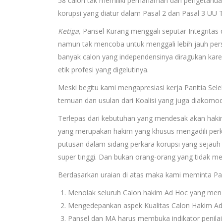
58 calon tak memiliki pemahaman dan pengetahuan 
korupsi yang diatur dalam Pasal 2 dan Pasal 3 UU T
Ketiga,
Pansel Kurang menggali seputar Integritas 
namun tak mencoba untuk menggali lebih jauh perso
banyak calon yang independensinya diragukan karena
etik profesi yang digelutinya.
Meski begitu kami mengapresiasi kerja Panitia Se
temuan dan usulan dari Koalisi yang juga diakomo
Terlepas dari kebutuhan yang mendesak akan haki
yang merupakan hakim yang khusus mengadili perka
putusan dalam sidang perkara korupsi yang sejauh
super tinggi. Dan bukan orang-orang yang tidak 
Berdasarkan uraian di atas maka kami meminta Pan
Menolak seluruh Calon hakim Ad Hoc yang mengi
Mengedepankan aspek Kualitas Calon Hakim Ad
Pansel dan MA harus membuka indikator penilaia