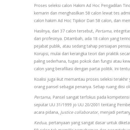
Proses seleksi calon Hakim Ad Hoc Pengadilan Tin
kemarin dan menghasilkan 58 calon lewat tes admini
calon hakim Ad Hoc Tipikor Dari 58 calon, dan men
Hasilnya, dari 37 calon tersebut,
Pertama,
integrit
dari profesinya. Ditambah, ada 18 calon yang terind
pejabat publik, atau sedang tahap persiapan pensi
Korupsi, mulai dari kerangka teori dan praktik s
paling sederhana, tugas pokok dan fungsi atau ke
calon yang berafiliasi dengan partai politik. Ini te
Koalisi juga ikut memantau proses seleksi terakhir
orang pansel sebagai penanya. Setiap ruang diisi o
Pertama
, Pansel sangat terfokus pada kompetens
seputar UU 31/1999 jo UU 20/2001 tentang Pember
acara pidana,
Justice collaborator
, menjadi pertan
Kedua,
pertanyaan yang sangat dasar untuk diketah