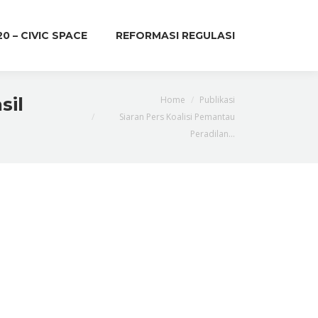
20 – CIVIC SPACE
REFORMASI REGULASI
You are here:
sil
Home
Publikasi
Siaran Pers Koalisi Pemantau
Peradilan…