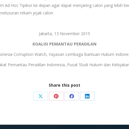
 Ad Hoc Tipikor ke depan agar dapat menjaring calon yang lebih ber
elusuran rekam jejak calon.
Jakarta, 13 November 2015
KOALISI PEMANTAU PERADILAN
donesia Corruption Watch, Yayasan Lembaga Bantuan Hukum Indones
at Pemantau Peradilan Indonesia, Pusat Studi Hukum dan Kebijakan, 
Share this post
Share
Share
Share
Share
on
on
on
on
X
Pinterest
Facebook
LinkedIn