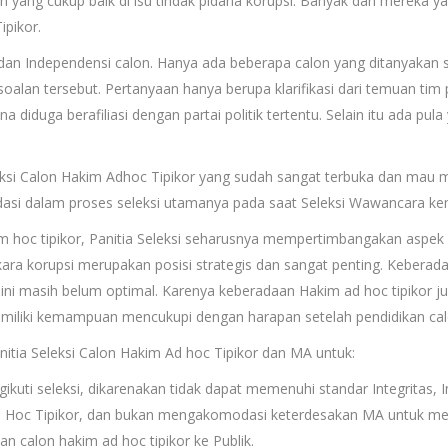
yang cukup baik di isu tindak pidana korupsi. Banyak dari mereka y
ipikor.
dan Independensi calon. Hanya ada beberapa calon yang ditanyakan s
alan tersebut. Pertanyaan hanya berupa klarifikasi dari temuan tim
 diduga berafiliasi dengan partai politik tertentu. Selain itu ada pu
leksi Calon Hakim Adhoc Tipikor yang sudah sangat terbuka dan mau
dasi dalam proses seleksi utamanya pada saat Seleksi Wawancara ke
m hoc tipikor, Panitia Seleksi seharusnya mempertimbangakan aspek
ra korupsi merupakan posisi strategis dan sangat penting. Keberad
 ini masih belum optimal. Karenya keberadaan Hakim ad hoc tipikor
memiliki kemampuan mencukupi dengan harapan setelah pendidikan 
itia Seleksi Calon Hakim Ad hoc Tipikor dan MA untuk:
kuti seleksi, dikarenakan tidak dapat memenuhi standar Integritas,
 Hoc Tipikor, dan bukan mengakomodasi keterdesakan MA untuk men
n calon hakim ad hoc tipikor ke Publik.