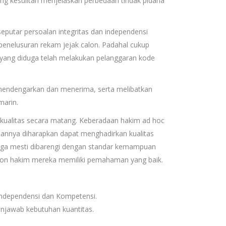
ang kesulitan menjelaskan perbedaan tindak pidana
eputar persoalan integritas dan independensi
 penelusuran rekam jejak calon. Padahal cukup
la yang diduga telah melakukan pelanggaran kode
 mendengarkan dan menerima, serta melibatkan
marin.
 kualitas secara matang. Keberadaan hakim ad hoc
aannya diharapkan dapat menghadirkan kualitas
 juga mesti dibarengi dengan standar kemampuan
calon hakim mereka memiliki pemahaman yang baik.
 Independensi dan Kompetensi.
jawab kebutuhan kuantitas.