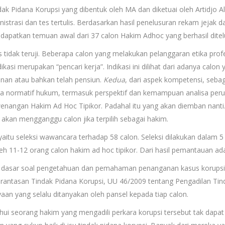
dak Pidana Korupsi yang dibentuk oleh MA dan diketuai oleh Artidjo
strasi dan tes tertulis. Berdasarkan hasil penelusuran rekam jejak d
dapatkan temuan awal dari 37 calon Hakim Adhoc yang berhasil ditelu
as tidak teruji. Beberapa calon yang melakukan pelanggaran etika p
ikasi merupakan “pencari kerja”. Indikasi ini dilihat dari adanya calo
unan atau bahkan telah pensiun.
Kedua
, dari aspek kompetensi, seba
ecara normatif hukum, termasuk perspektif dan kemampuan analisa pe
wenangan Hakim Ad Hoc Tipikor. Padahal itu yang akan diemban nanti
ntu akan mengganggu calon jika terpilih sebagai hakim.
 yaitu seleksi wawancara terhadap 58 calon. Seleksi dilakukan dalam 5
leh 11-12 orang calon hakim ad hoc tipikor. Dari hasil pemantauan ad
i dasar soal pengetahuan dan pemahaman penanganan kasus korupsi s
antasan Tindak Pidana Korupsi, UU 46/2009 tentang Pengadilan Tin
yaan yang selalu ditanyakan oleh pansel kepada tiap calon.
ui seorang hakim yang mengadili perkara korupsi tersebut tak dapat 