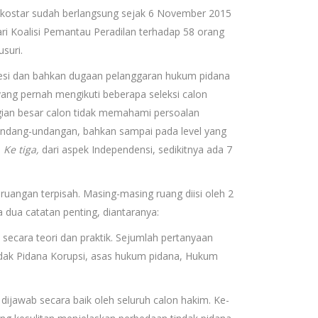
 Alkostar sudah berlangsung sejak 6 November 2015
ari Koalisi Pemantau Peradilan terhadap 58 orang
suri.
rofesi dan bahkan dugaan pelanggaran hukum pidana
n yang pernah mengikuti beberapa seleksi calon
gian besar calon tidak memahami persoalan
rundang-undangan, bahkan sampai pada level yang
.
Ke tiga,
dari aspek Independensi, sedikitnya ada 7
 ruangan terpisah. Masing-masing ruang diisi oleh 2
a dua catatan penting, diantaranya:
ecara teori dan praktik. Sejumlah pertanyaan
dak Pidana Korupsi, asas hukum pidana, Hukum
dijawab secara baik oleh seluruh calon hakim. Ke-