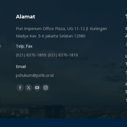
Alamat
.
Puri Imperium Office Plaza, UG-11-12 Jl. Kuningan
Madya Kav. 5-6 Jakarta Selatan 12980
i
Telp; Fax
(021) 8370-1809; (021) 8370-1810
Email
pshukum@pshk.or.id
Find us on:
Facebook
X
YouTube
Instagram
page
page
page
page
opens
opens
opens
opens
in
in
in
in
new
new
new
new