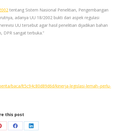
2002
tentang Sistem Nasional Penelitian, Pengembangan
tnya, adanya UU 18/2002 bukti dari aspek regulasi
revisi UU tersebut agar hasil penelitian dijadikan bahan
, DPR sangat terbuka.”
rita/baca/lt5c94c80d89d6d/kinerja-legislasi-lemah–perlu-
re this post
Share
Share
Share