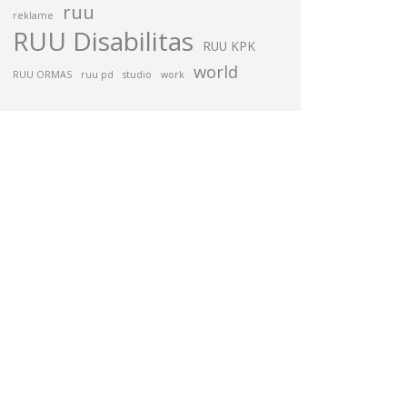
ruu
reklame
RUU Disabilitas
RUU KPK
world
RUU ORMAS
ruu pd
studio
work