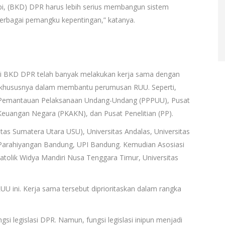
pi, (BKD) DPR harus lebih serius membangun sistem
erbagai pemangku kepentingan,” katanya.
 BKD DPR telah banyak melakukan kerja sama dengan
in, khususnya dalam membantu perumusan RUU. Seperti,
 Pemantauan Pelaksanaan Undang-Undang (PPPUU), Pusat
 Keuangan Negara (PKAKN), dan Pusat Penelitian (PP).
as Sumatera Utara USU), Universitas Andalas, Universitas
as Parahiyangan Bandung, UPI Bandung. Kemudian Asosiasi
atolik Widya Mandiri Nusa Tenggara Timur, Universitas
ini. Kerja sama tersebut diprioritaskan dalam rangka
i legislasi DPR. Namun, fungsi legislasi inipun menjadi