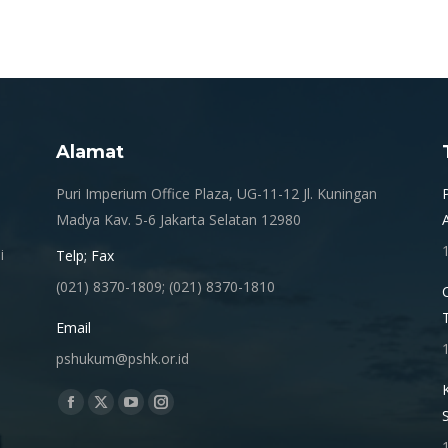
on
on
on
Pinterest
Facebook
LinkedIn
Alamat
.
Puri Imperium Office Plaza, UG-11-12 Jl. Kuningan
Madya Kav. 5-6 Jakarta Selatan 12980
i
Telp; Fax
(021) 8370-1809; (021) 8370-1810
Email
pshukum@pshk.or.id
Find us on:
Facebook
X
YouTube
Instagram
page
page
page
page