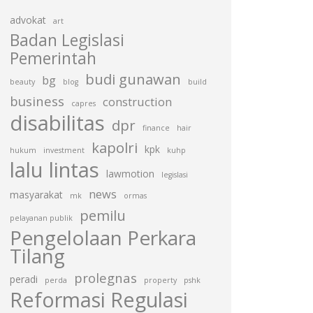
advokat
art
Badan Legislasi
Pemerintah
budi gunawan
bg
beauty
blog
build
business
construction
capres
disabilitas
dpr
finance
hair
kapolri
kpk
hukum
investment
kuhp
lalu lintas
lawmotion
legislasi
news
masyarakat
mk
ormas
pemilu
pelayanan publik
Pengelolaan Perkara
Tilang
prolegnas
peradi
perda
property
pshk
Reformasi Regulasi