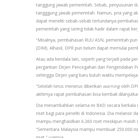
tanggung jawab pemerintah. Sebab, penyusunan d
tangggung jawab pemerintah. Namun, pria yang ak
dapat meneliti sebab-sebab tertundanya pembaha
pemerintah yang sering tidak hadir dalam rapat ker
“Misalnya, pembahasan RUU ASN, pemerintah pun b
(DIM). Alhasil, DPR pun belum dapat memulai pem
Atau ada kendala lain, seperti yang terjadi pada
pergantian Dirjen Pencegahan dan Pengendalian P
sehingga Dirjen yang baru butuh waktu mempelajar
“Setelah terus menerus diberikan
warning
oleh DPR
akhirnya rapat pembahasan bisa kembali dilanjutka
Dia menambahkan selama ini BKD secara berkala me
riset bagi para peneliti di Indonesia. Dia melansir
mampu menghasilkan 6.260 riset meskipun masih d
“Sementara Malaysia mampu membuat 250.000 riset,
riset,” ujarnya.