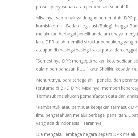
proses penyusunan atau perumusan sebuah RUU.
Misalnya, sama halnya dengan pemerintah, DPR pun
komisi-komisi, Badan Legislasi (Baleg), hingga B
melakukan berbagai penelitian dalam upaya menyu
lain, DPR telah memiliki struktur pendukung yang me
ataupun di masing-masing fraksi partai dan anggo
“Semestinya DPR mengoptimalkan ketersediaan sis
dalam pembahasan RUU,” kata Sholikin kepada
Hu
Menurutnya, para tenaga ahli, peneliti, dan pera
terutama di BKD DPR. Misalnya, memberi kepercay
Termasuk melakukan pemanfaatan data dan analisa 
“Pembentuk atau pembuat kebijakan termasuk DP
ilmu pengetahuan melalui berbagai penelitian. Libat
yang ada di Indonesia,” sarannya.
Dia mengakui lembaga negara seperti DPR melalui