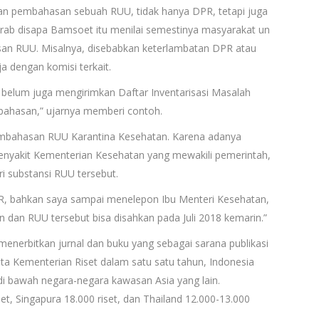
an pembahasan sebuah RUU, tidak hanya DPR, tetapi juga
rab disapa Bamsoet itu menilai semestinya masyarakat un
san RUU. Misalnya, disebabkan keterlambatan DPR atau
ja dengan komisi terkait.
elum juga mengirimkan Daftar Inventarisasi Masalah
bahasan,” ujarnya memberi contoh.
 pembahasan RUU Karantina Kesehatan. Karena adanya
enyakit Kementerian Kesehatan yang mewakili pemerintah,
i substansi RUU tersebut.
, bahkan saya sampai menelepon Ibu Menteri Kesehatan,
n dan RUU tersebut bisa disahkan pada Juli 2018 kemarin.”
nerbitkan jurnal dan buku yang sebagai sarana publikasi
 data Kementerian Riset dalam satu satu tahun, Indonesia
i bawah negara-negara kawasan Asia yang lain.
 Singapura 18.000 riset, dan Thailand 12.000-13.000