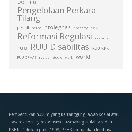
pemilu
Pengelolaan Perkara
Tilang
prolegnas
peradi
perda
property
pshk
Reformasi Regulasi
reklame
RUU Disabilitas
ruu
RUU KPK
world
RUU ORMAS
ruu pd
studio
work
Pembentukan hukum yang bertanggung jawab sosial atau
towards socially responsible lawmaking. Itulah visi dari
PSHK. Didirikan pada 1998, PSHK merupakan lembaga