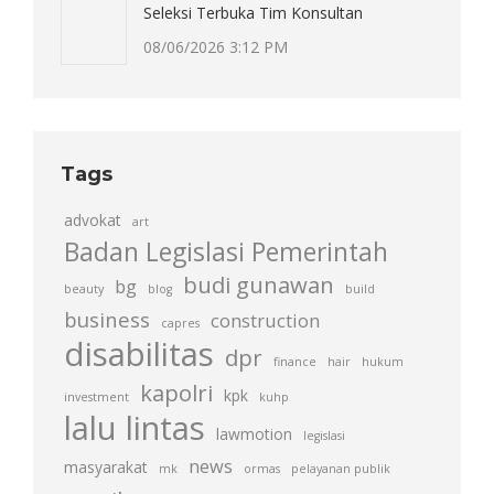
Seleksi Terbuka Tim Konsultan
08/06/2026 3:12 PM
Tags
advokat
art
Badan Legislasi Pemerintah
budi gunawan
bg
beauty
blog
build
business
construction
capres
disabilitas
dpr
finance
hair
hukum
kapolri
kpk
investment
kuhp
lalu lintas
lawmotion
legislasi
news
masyarakat
mk
ormas
pelayanan publik