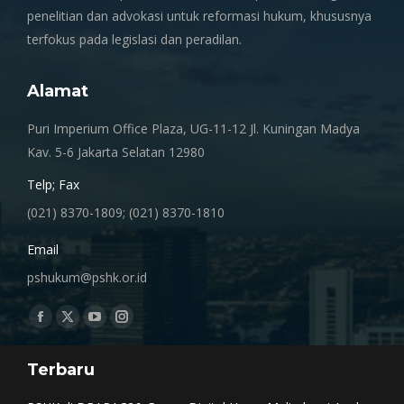
penelitian dan advokasi untuk reformasi hukum, khususnya
terfokus pada legislasi dan peradilan.
Alamat
Puri Imperium Office Plaza, UG-11-12 Jl. Kuningan Madya
Kav. 5-6 Jakarta Selatan 12980
Telp; Fax
(021) 8370-1809; (021) 8370-1810
Email
pshukum@pshk.or.id
Find us on:
Facebook
X
YouTube
Instagram
page
page
page
page
Terbaru
opens
opens
opens
opens
in
in
in
in