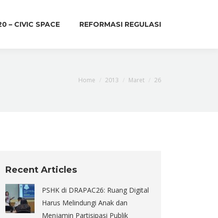
20 – CIVIC SPACE
REFORMASI REGULASI
You are here:
Home
2013
Maret
26
Recent Articles
PSHK di DRAPAC26: Ruang Digital
Harus Melindungi Anak dan
Menjamin Partisipasi Publik