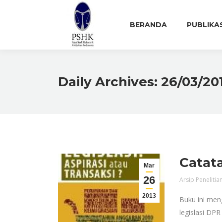
BERANDA
PUBLIKA
Daily Archives:
26/03/20
Catata
Mar
26
Arsip Penelitia
2013
Buku ini men
legislasi DP