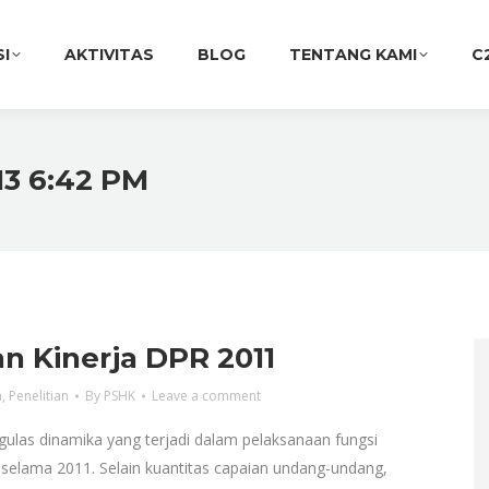
SI
AKTIVITAS
BLOG
TENTANG KAMI
C
13 6:42 PM
n Kinerja DPR 2011
n
,
Penelitian
By
PSHK
Leave a comment
gulas dinamika yang terjadi dalam pelaksanaan fungsi
R selama 2011. Selain kuantitas capaian undang-undang,