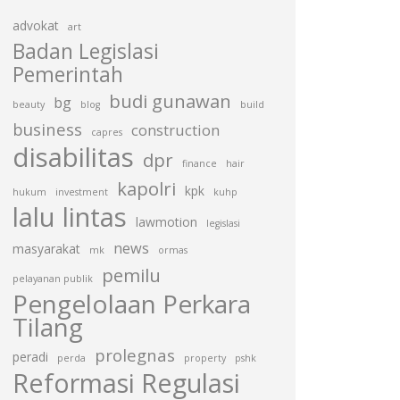
advokat
art
Badan Legislasi
Pemerintah
budi gunawan
bg
beauty
blog
build
business
construction
capres
disabilitas
dpr
finance
hair
kapolri
kpk
hukum
investment
kuhp
lalu lintas
lawmotion
legislasi
news
masyarakat
mk
ormas
pemilu
pelayanan publik
Pengelolaan Perkara
Tilang
prolegnas
peradi
perda
property
pshk
Reformasi Regulasi