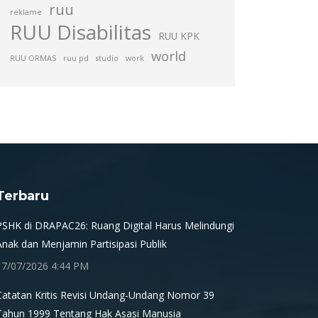
ruu
reklame
RUU Disabilitas
RUU KPK
world
RUU ORMAS
ruu pd
studio
work
Terbaru
PSHK di DRAPAC26: Ruang Digital Harus Melindungi
Anak dan Menjamin Partisipasi Publik
17/07/2026 4:44 PM
Catatan Kritis Revisi Undang-Undang Nomor 39
Tahun 1999 Tentang Hak Asasi Manusia