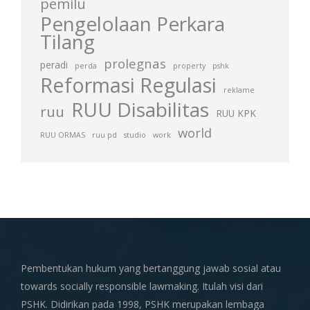
pemilu
Pengelolaan Perkara
Tilang
prolegnas
peradi
perda
property
pshk
Reformasi Regulasi
reklame
RUU Disabilitas
ruu
RUU KPK
world
RUU ORMAS
ruu pd
studio
work
Pembentukan hukum yang bertanggung jawab sosial atau
towards socially responsible lawmaking. Itulah visi dari
PSHK. Didirikan pada 1998, PSHK merupakan lembaga