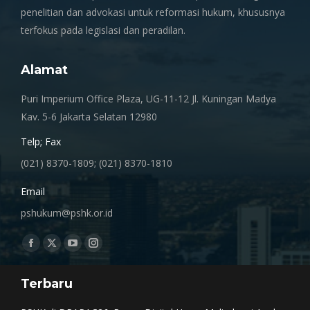
penelitian dan advokasi untuk reformasi hukum, khususnya
terfokus pada legislasi dan peradilan.
Alamat
Puri Imperium Office Plaza, UG-11-12 Jl. Kuningan Madya
Kav. 5-6 Jakarta Selatan 12980
Telp; Fax
(021) 8370-1809; (021) 8370-1810
Email
pshukum@pshk.or.id
Find us on:
Facebook
X
YouTube
Instagram
page
page
page
page
Terbaru
opens
opens
opens
opens
in
in
in
in