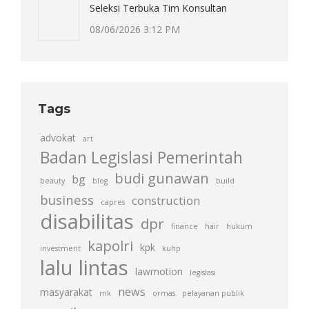
Seleksi Terbuka Tim Konsultan
08/06/2026 3:12 PM
Tags
advokat
art
Badan Legislasi Pemerintah
budi gunawan
bg
beauty
blog
build
business
construction
capres
disabilitas
dpr
finance
hair
hukum
kapolri
kpk
investment
kuhp
lalu lintas
lawmotion
legislasi
news
masyarakat
mk
ormas
pelayanan publik