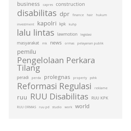
business
construction
capres
disabilitas
dpr
finance
hair
hukum
kapolri
kpk
investment
kuhp
lalu lintas
lawmotion
legislasi
news
masyarakat
mk
ormas
pelayanan publik
pemilu
Pengelolaan Perkara
Tilang
prolegnas
peradi
perda
property
pshk
Reformasi Regulasi
reklame
RUU Disabilitas
ruu
RUU KPK
world
RUU ORMAS
ruu pd
studio
work