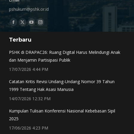
pshukum@pshk.or.id
Find us on:
Facebook
X
YouTube
Instagram
page
page
page
page
Terbaru
opens
opens
opens
opens
in
in
in
in
PSHK di DRAPAC26: Ruang Digital Harus Melindungi Anak
new
new
new
new
dan Menjamin Partisipasi Publik
window
window
window
window
17/07/2026 4:44 PM
Catatan Kritis Revisi Undang-Undang Nomor 39 Tahun
1999 Tentang Hak Asasi Manusia
14/07/2026 12:32 PM
Kumpulan Tulisan Konferensi Nasional Kebebasan Sipil
2025
17/06/2026 4:23 PM