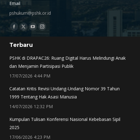
Email
pshukum@pshk.or.id
Find us on:
Facebook
X
YouTube
Instagram
page
page
page
page
Terbaru
opens
opens
opens
opens
in
in
in
in
PSHK di DRAPAC26: Ruang Digital Harus Melindungi Anak
new
new
new
new
dan Menjamin Partisipasi Publik
window
window
window
window
17/07/2026 4:44 PM
Catatan Kritis Revisi Undang-Undang Nomor 39 Tahun
1999 Tentang Hak Asasi Manusia
14/07/2026 12:32 PM
Kumpulan Tulisan Konferensi Nasional Kebebasan Sipil
2025
17/06/2026 4:23 PM