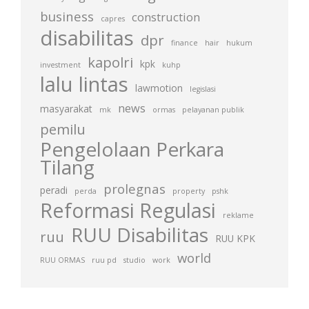
business
construction
capres
disabilitas
dpr
finance
hair
hukum
kapolri
kpk
investment
kuhp
lalu lintas
lawmotion
legislasi
news
masyarakat
mk
ormas
pelayanan publik
pemilu
Pengelolaan Perkara
Tilang
prolegnas
peradi
perda
property
pshk
Reformasi Regulasi
reklame
RUU Disabilitas
ruu
RUU KPK
world
RUU ORMAS
ruu pd
studio
work