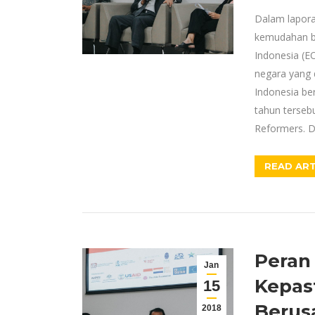
Dalam lapora
kemudahan be
Indonesia (EO
negara yang d
Indonesia ber
tahun terseb
Reformers. 
READ ART
Peran
Jan
Kepas
15
Berus
2018