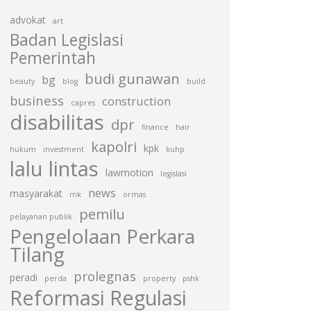
advokat
art
Badan Legislasi
Pemerintah
budi gunawan
bg
beauty
blog
build
business
construction
capres
disabilitas
dpr
finance
hair
kapolri
kpk
hukum
investment
kuhp
lalu lintas
lawmotion
legislasi
news
masyarakat
mk
ormas
pemilu
pelayanan publik
Pengelolaan Perkara
Tilang
prolegnas
peradi
perda
property
pshk
Reformasi Regulasi