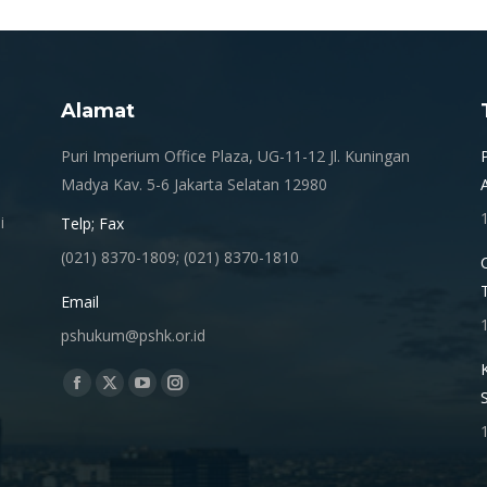
Alamat
.
Puri Imperium Office Plaza, UG-11-12 Jl. Kuningan
Madya Kav. 5-6 Jakarta Selatan 12980
i
Telp; Fax
(021) 8370-1809; (021) 8370-1810
Email
pshukum@pshk.or.id
Find us on:
Facebook
X
YouTube
Instagram
page
page
page
page
opens
opens
opens
opens
in
in
in
in