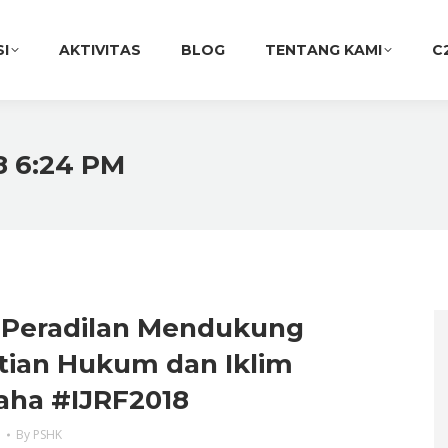
SI
AKTIVITAS
BLOG
TENTANG KAMI
C
18 6:24 PM
 Peradilan Mendukung
tian Hukum dan Iklim
aha #IJRF2018
a
By
PSHK