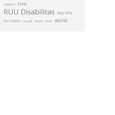
ruu
reklame
RUU Disabilitas
RUU KPK
world
RUU ORMAS
ruu pd
studio
work