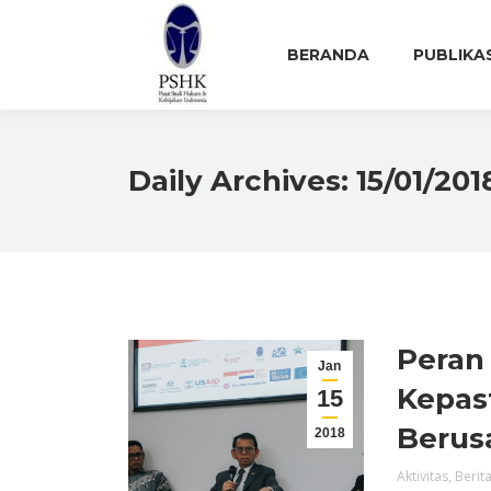
BERANDA
PUBLIKA
Daily Archives:
15/01/20
Peran
Jan
Kepas
15
Berus
2018
Aktivitas
,
Berit