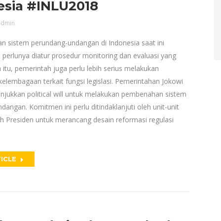
esia #INLU2018
dmin
 sistem perundang-undangan di Indonesia saat ini
perlunya diatur prosedur monitoring dan evaluasi yang
n itu, pemerintah juga perlu lebih serius melakukan
kelembagaan terkait fungsi legislasi. Pemerintahan Jokowi
unjukkan political will untuk melakukan pembenahan sistem
angan. Komitmen ini perlu ditindaklanjuti oleh unit-unit
ah Presiden untuk merancang desain reformasi regulasi
ICLE