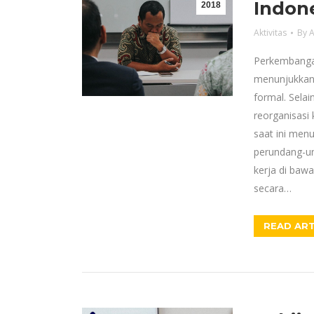
Indon
2018
Aktivitas
By
A
Perkembangan
menunjukkan 
formal. Selai
reorganisasi 
saat ini men
perundang-und
kerja di baw
secara…
READ ART