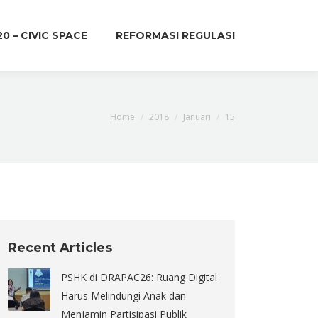
20 – CIVIC SPACE
REFORMASI REGULASI
You are here:
Home
2018
Januari
15
Recent Articles
PSHK di DRAPAC26: Ruang Digital
Harus Melindungi Anak dan
Menjamin Partisipasi Publik