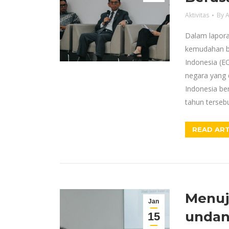
Aktivitas
By
A
Dalam lapora
kemudahan be
Indonesia (EO
negara yang d
Indonesia ber
tahun terseb
READ ART
Menuj
Jan
undan
15