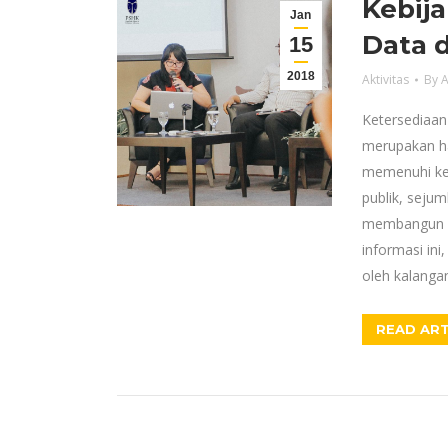
Kebij
Jan
Data d
15
2018
Aktivitas
By
A
Ketersediaan
merupakan ha
memenuhi keb
publik, seju
membangun s
informasi ini
oleh kalanga
READ ART