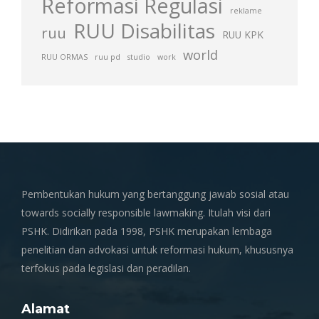
Reformasi Regulasi
reklame
RUU Disabilitas
ruu
RUU KPK
world
RUU ORMAS
ruu pd
studio
work
Pembentukan hukum yang bertanggung jawab sosial atau
towards socially responsible lawmaking. Itulah visi dari
PSHK. Didirikan pada 1998, PSHK merupakan lembaga
penelitian dan advokasi untuk reformasi hukum, khususnya
terfokus pada legislasi dan peradilan.
Alamat