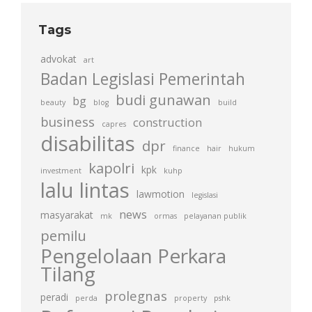
Tags
advokat
art
Badan Legislasi Pemerintah
budi gunawan
bg
beauty
blog
build
business
construction
capres
disabilitas
dpr
finance
hair
hukum
kapolri
kpk
investment
kuhp
lalu lintas
lawmotion
legislasi
news
masyarakat
mk
ormas
pelayanan publik
pemilu
Pengelolaan Perkara
Tilang
prolegnas
peradi
perda
property
pshk