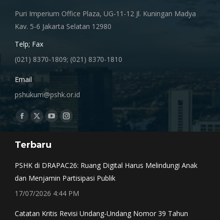
Puri Imperium Office Plaza, UG-11-12 Jl. Kuningan Madya
Kav. 5-6 Jakarta Selatan 12980
Telp; Fax
(021) 8370-1809; (021) 8370-1810
Email
pshukum@pshk.or.id
Find us on:
Facebook
X
YouTube
Instagram
page
page
page
page
Terbaru
opens
opens
opens
opens
in
in
in
in
PSHK di DRAPAC26: Ruang Digital Harus Melindungi Anak
new
new
new
new
dan Menjamin Partisipasi Publik
window
window
window
window
17/07/2026 4:44 PM
Catatan Kritis Revisi Undang-Undang Nomor 39 Tahun