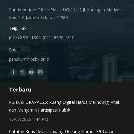
Puri Imperium Office Plaza, UG-11-12 Jl. Kuningan Madya
Kav. 5-6 Jakarta Selatan 12980
Telp; Fax
(021) 8370-1809; (021) 8370-1810
Email
pshukum@pshk.or.id
Find us on:
Facebook
X
YouTube
Instagram
page
page
page
page
Terbaru
opens
opens
opens
opens
in
in
in
in
PSHK di DRAPAC26: Ruang Digital Harus Melindungi Anak
new
new
new
new
dan Menjamin Partisipasi Publik
window
window
window
window
17/07/2026 4:44 PM
Catatan Kritis Revisi Undang-Undang Nomor 39 Tahun