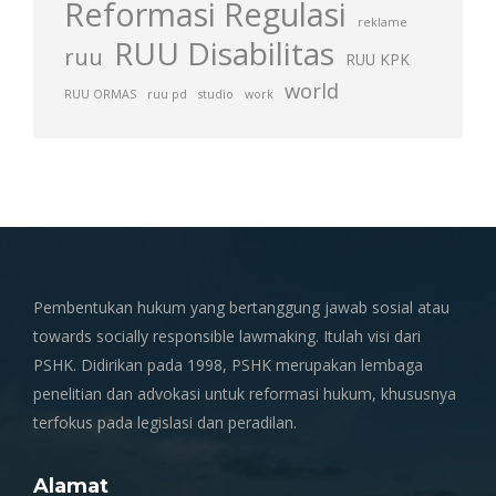
Reformasi Regulasi
reklame
RUU Disabilitas
ruu
RUU KPK
world
RUU ORMAS
ruu pd
studio
work
Pembentukan hukum yang bertanggung jawab sosial atau
towards socially responsible lawmaking. Itulah visi dari
PSHK. Didirikan pada 1998, PSHK merupakan lembaga
penelitian dan advokasi untuk reformasi hukum, khususnya
terfokus pada legislasi dan peradilan.
Alamat