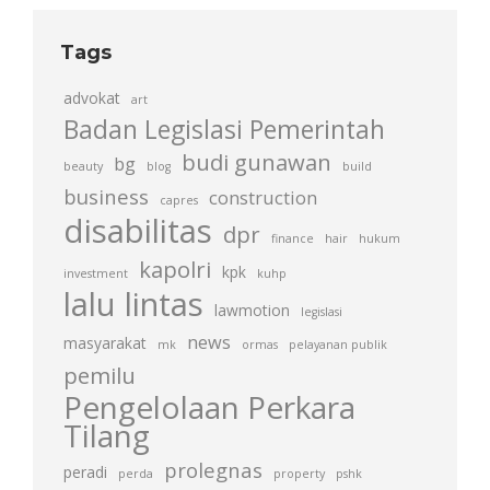
Tags
advokat
art
Badan Legislasi Pemerintah
budi gunawan
bg
beauty
blog
build
business
construction
capres
disabilitas
dpr
finance
hair
hukum
kapolri
kpk
investment
kuhp
lalu lintas
lawmotion
legislasi
news
masyarakat
mk
ormas
pelayanan publik
pemilu
Pengelolaan Perkara
Tilang
prolegnas
peradi
perda
property
pshk