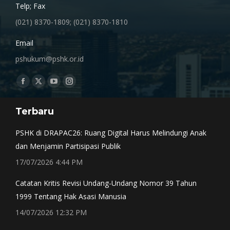
Telp; Fax
(021) 8370-1809; (021) 8370-1810
Email
pshukum@pshk.or.id
Find us on:
Facebook
X
YouTube
Instagram
page
page
page
page
Terbaru
opens
opens
opens
opens
in
in
in
in
PSHK di DRAPAC26: Ruang Digital Harus Melindungi Anak
new
new
new
new
dan Menjamin Partisipasi Publik
window
window
window
window
17/07/2026 4:44 PM
Catatan Kritis Revisi Undang-Undang Nomor 39 Tahun
1999 Tentang Hak Asasi Manusia
14/07/2026 12:32 PM