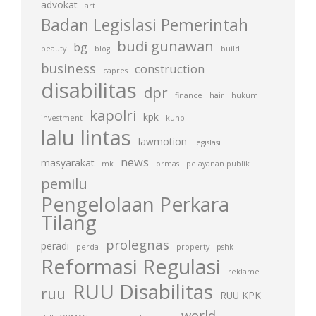
advokat
art
Badan Legislasi Pemerintah
budi gunawan
bg
beauty
blog
build
business
construction
capres
disabilitas
dpr
finance
hair
hukum
kapolri
kpk
investment
kuhp
lalu lintas
lawmotion
legislasi
news
masyarakat
mk
ormas
pelayanan publik
pemilu
Pengelolaan Perkara
Tilang
prolegnas
peradi
perda
property
pshk
Reformasi Regulasi
reklame
RUU Disabilitas
ruu
RUU KPK
world