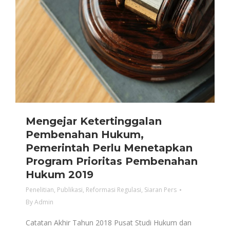
Mengejar Ketertinggalan
Pembenahan Hukum,
Pemerintah Perlu Menetapkan
Program Prioritas Pembenahan
Hukum 2019
Penelitian
,
Publikasi
,
Reformasi Regulasi
,
Siaran Pers
By
Admin
Catatan Akhir Tahun 2018 Pusat Studi Hukum dan