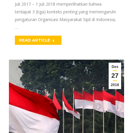
Juli 2017 – 1 Juli 2018 memperlihatkan bahwa
terdapat 3 (tiga) konteks penting yang memengaruhi
pengaturan Organisasi Masyarakat Sipil di Indonesia,
…
READ ARTICLE
Des
27
2018