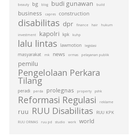
budi gunawan
bg
beauty
blog
build
business
construction
capres
disabilitas
dpr
finance
hair
hukum
kapolri
kpk
investment
kuhp
lalu lintas
lawmotion
legislasi
news
masyarakat
mk
ormas
pelayanan publik
pemilu
Pengelolaan Perkara
Tilang
prolegnas
peradi
perda
property
pshk
Reformasi Regulasi
reklame
RUU Disabilitas
ruu
RUU KPK
world
RUU ORMAS
ruu pd
studio
work