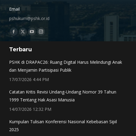
Email
pshukum@pshk.or.id
Find us on:
Facebook
X
YouTube
Instagram
page
page
page
page
Terbaru
opens
opens
opens
opens
in
in
in
in
PSHK di DRAPAC26: Ruang Digital Harus Melindungi Anak
new
new
new
new
dan Menjamin Partisipasi Publik
window
window
window
window
17/07/2026 4:44 PM
Catatan Kritis Revisi Undang-Undang Nomor 39 Tahun
1999 Tentang Hak Asasi Manusia
14/07/2026 12:32 PM
Kumpulan Tulisan Konferensi Nasional Kebebasan Sipil
2025