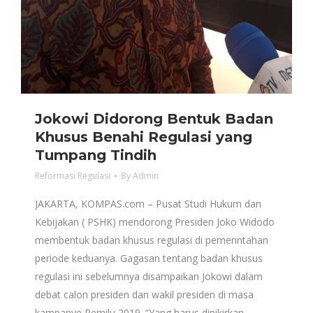
Jokowi Didorong Bentuk Badan
Khusus Benahi Regulasi yang
Tumpang Tindih
Reformasi Regulasi
By
Admin
JAKARTA, KOMPAS.com – Pusat Studi Hukum dan
Kebijakan ( PSHK) mendorong Presiden Joko Widodo
membentuk badan khusus regulasi di pemerintahan
periode keduanya. Gagasan tentang badan khusus
regulasi ini sebelumnya disampaikan Jokowi dalam
debat calon presiden dan wakil presiden di masa
kampanye Pemilu 2019. “Yang harus dipikirkan