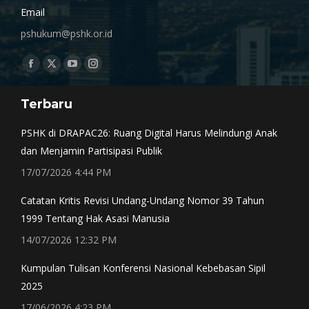
Email
pshukum@pshk.or.id
Find us on:
Facebook
X
YouTube
Instagram
page
page
page
page
Terbaru
opens
opens
opens
opens
in
in
in
in
PSHK di DRAPAC26: Ruang Digital Harus Melindungi Anak
new
new
new
new
dan Menjamin Partisipasi Publik
window
window
window
window
17/07/2026 4:44 PM
Catatan Kritis Revisi Undang-Undang Nomor 39 Tahun
1999 Tentang Hak Asasi Manusia
14/07/2026 12:32 PM
Kumpulan Tulisan Konferensi Nasional Kebebasan Sipil
2025
17/06/2026 4:23 PM