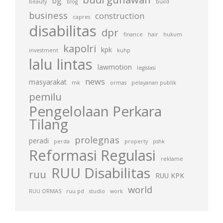
bg
beauty
blog
build
business
construction
capres
disabilitas
dpr
finance
hair
hukum
kapolri
kpk
investment
kuhp
lalu lintas
lawmotion
legislasi
news
masyarakat
mk
ormas
pelayanan publik
pemilu
Pengelolaan Perkara
Tilang
prolegnas
peradi
perda
property
pshk
Reformasi Regulasi
reklame
RUU Disabilitas
ruu
RUU KPK
world
RUU ORMAS
ruu pd
studio
work