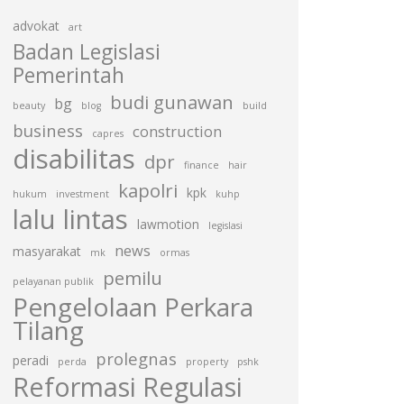
advokat
art
Badan Legislasi
Pemerintah
budi gunawan
bg
beauty
blog
build
business
construction
capres
disabilitas
dpr
finance
hair
kapolri
kpk
hukum
investment
kuhp
lalu lintas
lawmotion
legislasi
news
masyarakat
mk
ormas
pemilu
pelayanan publik
Pengelolaan Perkara
Tilang
prolegnas
peradi
perda
property
pshk
Reformasi Regulasi