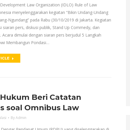
l Development Law Organization (IDLO) Rule of Law
nesia menyelenggarakan kegiatan “Bikin Undang-Undang
ng-Ngundang” pada Rabu (30/10/2019 di Jakarta. Kegiatan
si siaran pers, diskusi publik, Stand Up Commedy, dan
. Acara dimulai dengan siaran pers berjudul 5 Langkah
kowi Membangun Pondasi…
ICLE
 Hukum Beri Catatan
s soal Omnibus Law
lasi
By
Admin
 Dengar Pendapat Umum (RDPU) yang diselenggarakan di