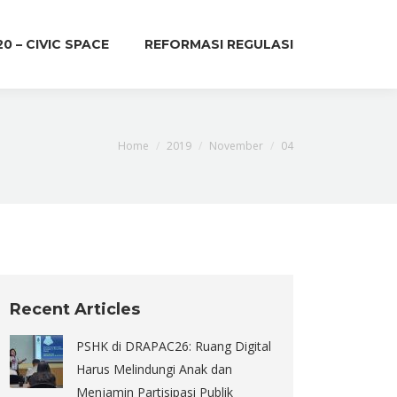
20 – CIVIC SPACE
REFORMASI REGULASI
You are here:
Home
2019
November
04
Recent Articles
PSHK di DRAPAC26: Ruang Digital
Harus Melindungi Anak dan
Menjamin Partisipasi Publik