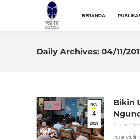
BERANDA
PUBLIKA
Daily Archives:
04/11/201
Bikin
Nov
Ngun
4
2019
Aktivitas
By
A
Pusat Studi 