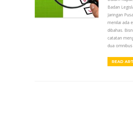
Badan Legisla
Jaringan Pus
menilai ada 
dibahas. Bi
catatan men
dua omnibus 
READ ART