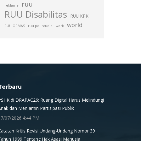
ruu
reklame
RUU Disabilitas
RUU KPK
world
RUU ORMAS
ruu pd
studio
work
Terbaru
PSHK di DRAPAC26: Ruang Digital Harus Melindungi
Anak dan Menjamin Partisipasi Publik
17/07/2026 4:44 PM
Catatan Kritis Revisi Undang-Undang Nomor 39
Tahun 1999 Tentang Hak Asasi Manusia