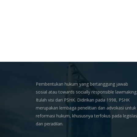
Pembentukan hukum yang bertanggung jawab
sosial atau towards socially responsible lawmaking
Itulah visi dari PSHK. Didirikan pada 1998, PSHK
merupakan lembaga penelitian dan advokasi untuk
reformasi hukum, khususnya terfokus pada legislas
dan peradilan.