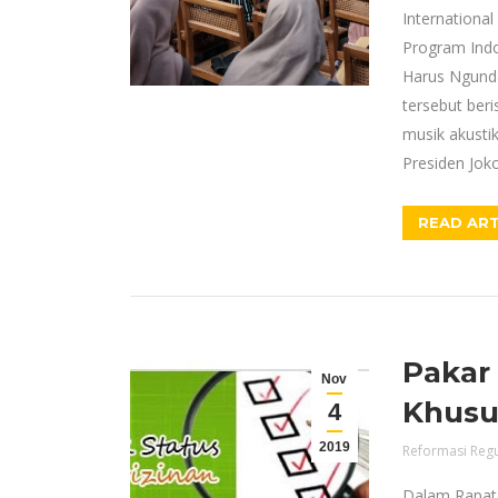
Internationa
Program Indo
Harus Ngunda
tersebut beri
musik akustik
Presiden Jo
READ ART
Pakar
Nov
Khusu
4
2019
Reformasi Regu
Dalam Rapat