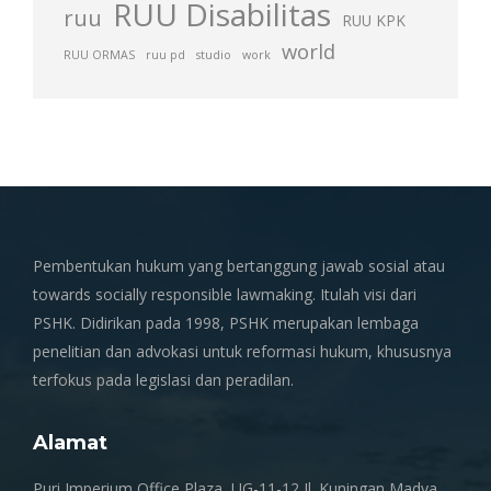
RUU Disabilitas
ruu
RUU KPK
world
RUU ORMAS
ruu pd
studio
work
Pembentukan hukum yang bertanggung jawab sosial atau
towards socially responsible lawmaking. Itulah visi dari
PSHK. Didirikan pada 1998, PSHK merupakan lembaga
penelitian dan advokasi untuk reformasi hukum, khususnya
terfokus pada legislasi dan peradilan.
Alamat
Puri Imperium Office Plaza, UG-11-12 Jl. Kuningan Madya