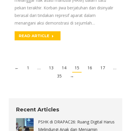
melanggar hak asasi manusia (HAM) dalam satu
pekan terakhir. Korban jiwa berjatuhan dan disinyalir
berasal dari tindakan represif aparat dalam
menangani aksi demonstrasi di sejumlah…
READ ARTICLE
←
1
…
13
14
15
16
17
…
35
→
Recent Articles
PSHK di DRAPAC26: Ruang Digital Harus
Melindungi Anak dan Menjamin