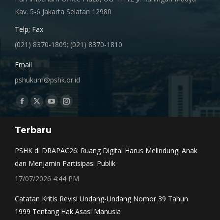
Kav. 5-6 Jakarta Selatan 12980
Telp; Fax
(021) 8370-1809; (021) 8370-1810
Email
pshukum@pshk.or.id
Find us on:
Facebook
X
YouTube
Instagram
page
page
page
page
Terbaru
opens
opens
opens
opens
in
in
in
in
PSHK di DRAPAC26: Ruang Digital Harus Melindungi Anak
new
new
new
new
dan Menjamin Partisipasi Publik
window
window
window
window
17/07/2026 4:44 PM
Catatan Kritis Revisi Undang-Undang Nomor 39 Tahun
1999 Tentang Hak Asasi Manusia