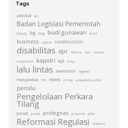
Tags
advokat
art
Badan Legislasi Pemerintah
budi gunawan
bg
beauty
blog
build
business
construction
capres
disabilitas
dpr
finance
hair
hukum
kapolri
kpk
investment
kuhp
lalu lintas
lawmotion
legislasi
news
masyarakat
mk
ormas
pelayanan publik
pemilu
Pengelolaan Perkara
Tilang
prolegnas
peradi
perda
property
pshk
Reformasi Regulasi
reklame