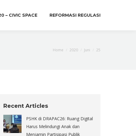
20 – CIVIC SPACE
REFORMASI REGULASI
You are here:
Home
2020
Juni
25
Recent Articles
PSHK di DRAPAC26: Ruang Digital
Harus Melindungi Anak dan
Menjamin Partisipasi Publik