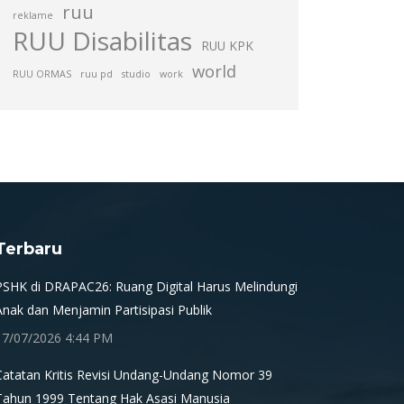
ruu
reklame
RUU Disabilitas
RUU KPK
world
RUU ORMAS
ruu pd
studio
work
Terbaru
PSHK di DRAPAC26: Ruang Digital Harus Melindungi
Anak dan Menjamin Partisipasi Publik
17/07/2026 4:44 PM
Catatan Kritis Revisi Undang-Undang Nomor 39
Tahun 1999 Tentang Hak Asasi Manusia