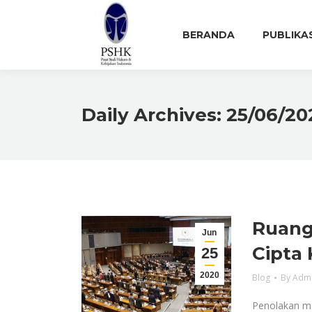
BERANDA
PUBLIKA
Daily Archives:
25/06/20
Ruang
Jun
Cipta 
25
2020
Blog
By
Adm
Penolakan m