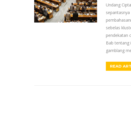
Undang Cipta
sepantasnya 
pembahasann
sebelas klus
pendekatan 
Bab tentang i
gamblang mem
READ ART