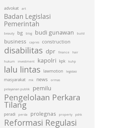
advokat
art
Badan Legislasi
Pemerintah
budi gunawan
bg
beauty
blog
build
business
construction
capres
disabilitas
dpr
finance
hair
kapolri
kpk
hukum
investment
kuhp
lalu lintas
lawmotion
legislasi
news
masyarakat
mk
ormas
pemilu
pelayanan publik
Pengelolaan Perkara
Tilang
prolegnas
peradi
perda
property
pshk
Reformasi Regulasi