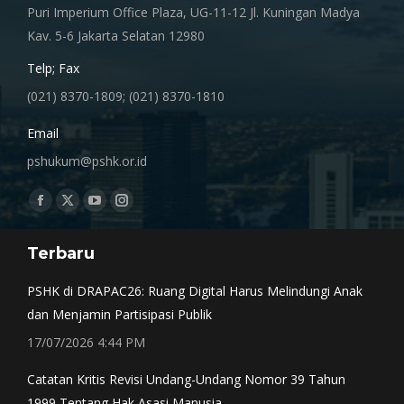
Puri Imperium Office Plaza, UG-11-12 Jl. Kuningan Madya
Kav. 5-6 Jakarta Selatan 12980
Telp; Fax
(021) 8370-1809; (021) 8370-1810
Email
pshukum@pshk.or.id
Find us on:
Facebook
X
YouTube
Instagram
page
page
page
page
Terbaru
opens
opens
opens
opens
in
in
in
in
PSHK di DRAPAC26: Ruang Digital Harus Melindungi Anak
new
new
new
new
dan Menjamin Partisipasi Publik
window
window
window
window
17/07/2026 4:44 PM
Catatan Kritis Revisi Undang-Undang Nomor 39 Tahun
1999 Tentang Hak Asasi Manusia