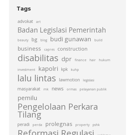
Tags
advokat
art
Badan Legislasi Pemerintah
budi gunawan
bg
beauty
blog
build
business
construction
capres
disabilitas
dpr
finance
hair
hukum
kapolri
kpk
investment
kuhp
lalu lintas
lawmotion
legislasi
news
masyarakat
mk
ormas
pelayanan publik
pemilu
Pengelolaan Perkara
Tilang
prolegnas
peradi
perda
property
pshk
Reformasi Regulasi