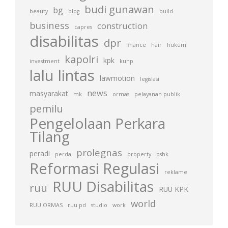
budi gunawan
bg
beauty
blog
build
business
construction
capres
disabilitas
dpr
finance
hair
hukum
kapolri
kpk
investment
kuhp
lalu lintas
lawmotion
legislasi
news
masyarakat
mk
ormas
pelayanan publik
pemilu
Pengelolaan Perkara
Tilang
prolegnas
peradi
perda
property
pshk
Reformasi Regulasi
reklame
RUU Disabilitas
ruu
RUU KPK
world
RUU ORMAS
ruu pd
studio
work