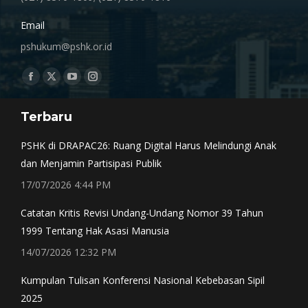
Email
pshukum@pshk.or.id
Find us on:
Facebook
X
YouTube
Instagram
page
page
page
page
Terbaru
opens
opens
opens
opens
in
in
in
in
PSHK di DRAPAC26: Ruang Digital Harus Melindungi Anak
new
new
new
new
dan Menjamin Partisipasi Publik
window
window
window
window
17/07/2026 4:44 PM
Catatan Kritis Revisi Undang-Undang Nomor 39 Tahun
1999 Tentang Hak Asasi Manusia
14/07/2026 12:32 PM
Kumpulan Tulisan Konferensi Nasional Kebebasan Sipil
2025