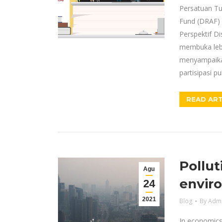
Persatuan Tun
Fund (DRAF) 
Perspektif Di
membuka lebih
menyampaikan
partisipasi p
READ ART
Pollut
Agu
envir
24
2021
Blog
By
Adm
In economics,