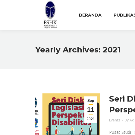
BERANDA
PUBLIKA
Yearly Archives:
2021
Seri D
Sep
Perspe
11
2021
Events
By
Ad
Pusat Studi 