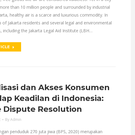
more than 10 million people and surrounded by industrial
karta, healthy air is a scarce and luxurious commodity. In
 of Jakarta residents and several legal and environmental
, including the Jakarta Legal Aid Institute (LBH…
ICLE
alisasi dan Akses Konsumen
ap Keadilan di Indonesia:
 Dispute Resolution
t
By
Admin
ngan penduduk 270 juta jiwa (BPS, 2020) merupakan