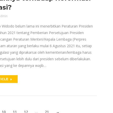
asi?
dmin
o Widodo belum lama ini menerbitkan Peraturan Presiden
un 2021 tentang Pemberian Persetujuan Presiden
cangan Peraturan Menteri/Kepala Lembaga (Perpres
am aturan yang berlaku mulai 6 Agustus 2021 itu, setiap
gulasi yang diprakarsai oleh kementerian/lembaga harus
setujuan lebih dulu dari presiden sebelum diberlakukan.
lasi yang ke depannya wajib…
ICLE
10
11
12
…
21
→