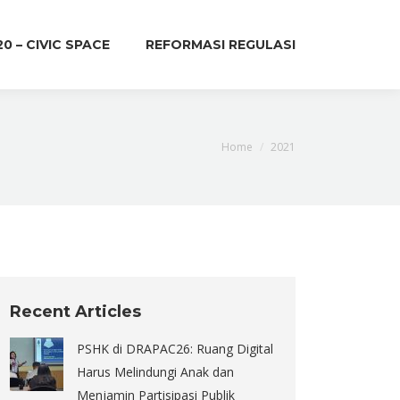
20 – CIVIC SPACE
REFORMASI REGULASI
You are here:
Home
2021
Recent Articles
PSHK di DRAPAC26: Ruang Digital
Harus Melindungi Anak dan
Menjamin Partisipasi Publik