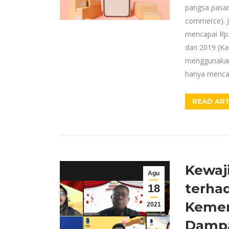
pangsa pasar
commerce). J
mencapai Rp2
dari 2019 (Ka
menggunakan 
hanya menca
READ ART
Kewaj
Agu
terha
18
Kemen
2021
Dampa