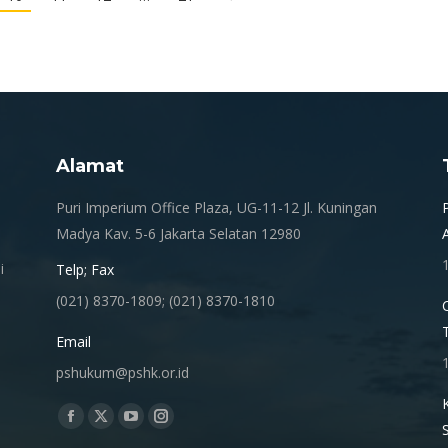
Alamat
.
Puri Imperium Office Plaza, UG-11-12 Jl. Kuningan
Madya Kav. 5-6 Jakarta Selatan 12980
i
Telp; Fax
(021) 8370-1809; (021) 8370-1810
Email
pshukum@pshk.or.id
Find us on:
Facebook
X
YouTube
Instagram