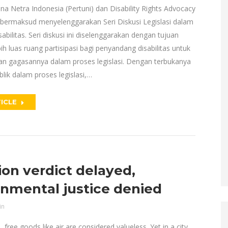
a Netra Indonesia (Pertuni) dan Disability Rights Advocacy
bermaksud menyelenggarakan Seri Diskusi Legislasi dalam
sabilitas. Seri diskusi ini diselenggarakan dengan tujuan
 luas ruang partisipasi bagi penyandang disabilitas untuk
 gagasannya dalam proses legislasi. Dengan terbukanya
ublik dalam proses legislasi,…
ICLE
ion verdict delayed,
onmental justice denied
in
 free goods like air are considered valueless. Yet in a city