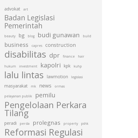
advokat
art
Badan Legislasi
Pemerintah
budi gunawan
bg
beauty
blog
build
business
construction
capres
disabilitas
dpr
finance
hair
kapolri
kpk
hukum
investment
kuhp
lalu lintas
lawmotion
legislasi
news
masyarakat
mk
ormas
pemilu
pelayanan publik
Pengelolaan Perkara
Tilang
prolegnas
peradi
perda
property
pshk
Reformasi Regulasi