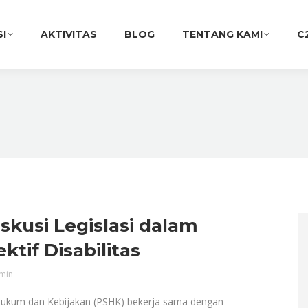
SI
AKTIVITAS
BLOG
TENTANG KAMI
C
iskusi Legislasi dalam
ktif Disabilitas
min
Hukum dan Kebijakan (PSHK) bekerja sama dengan