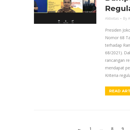
Regul
Aktivitas
By
A
Presiden Jok
Nomor 68 Tah
terhadap Ran
68/2021). Dal
rancangan re
mendapat per
Kriteria regu
READ ART
←
1
…
8
9