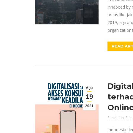
inhabited by 
areas like Ja
2019, a group
organizations
READ ART
Digit
Agu
terhad
19
Online
2021
Penelitian
,
Rise
Indonesia de