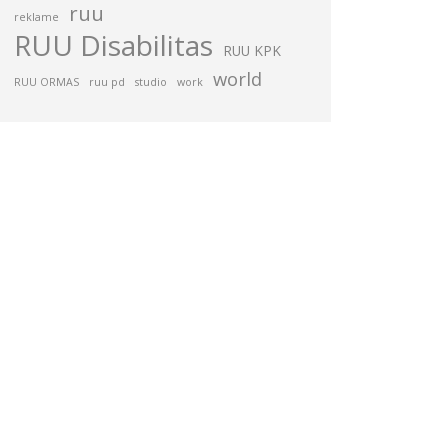
ruu
reklame
RUU Disabilitas
RUU KPK
world
RUU ORMAS
ruu pd
studio
work