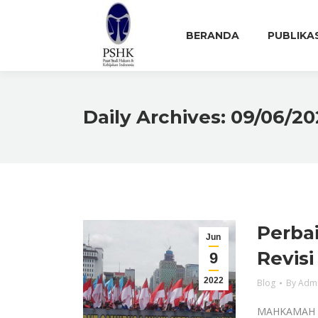
BERANDA
PUBLIKA
Daily Archives:
09/06/20
Perbai
Jun
Revis
9
2022
Blog
By
Adm
MAHKAMAH Ko