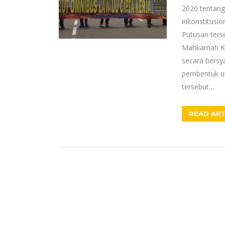
2020 tentang 
inkonstitusi
Putusan ters
Mahkamah Kon
secara bersy
pembentuk un
tersebut…
READ ART