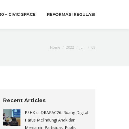
20 – CIVIC SPACE
REFORMASI REGULASI
You are here:
Home
2022
Juni
09
Recent Articles
PSHK di DRAPAC26: Ruang Digital
Harus Melindungi Anak dan
Menjamin Partisipasi Publik