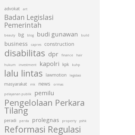
advokat
art
Badan Legislasi
Pemerintah
budi gunawan
bg
beauty
blog
build
business
construction
capres
disabilitas
dpr
finance
hair
kapolri
kpk
hukum
investment
kuhp
lalu lintas
lawmotion
legislasi
news
masyarakat
mk
ormas
pemilu
pelayanan publik
Pengelolaan Perkara
Tilang
prolegnas
peradi
perda
property
pshk
Reformasi Regulasi