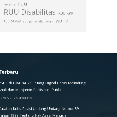
ruu
reklame
RUU Disabilitas
RUU KPK
world
RUU ORMAS
ruu pd
studio
work
Terbaru
PSHK di DRAPAC26: Ruang Digital Harus Melindungi
Anak dan Menjamin Partisipasi Publik
17/07/2026 4:44 PM
Catatan Kritis Revisi Undang-Undang Nomor 39
Tahun 1999 Tentang Hak Asasi Manusia