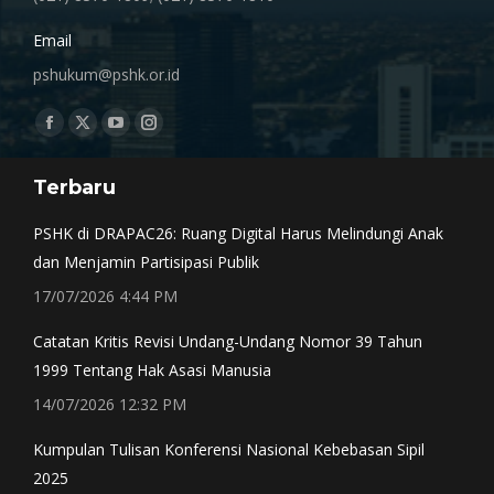
Email
pshukum@pshk.or.id
Find us on:
Facebook
X
YouTube
Instagram
page
page
page
page
Terbaru
opens
opens
opens
opens
in
in
in
in
PSHK di DRAPAC26: Ruang Digital Harus Melindungi Anak
new
new
new
new
dan Menjamin Partisipasi Publik
window
window
window
window
17/07/2026 4:44 PM
Catatan Kritis Revisi Undang-Undang Nomor 39 Tahun
1999 Tentang Hak Asasi Manusia
14/07/2026 12:32 PM
Kumpulan Tulisan Konferensi Nasional Kebebasan Sipil
2025