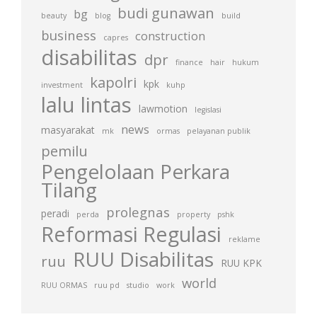
budi gunawan
bg
beauty
blog
build
business
construction
capres
disabilitas
dpr
finance
hair
hukum
kapolri
kpk
investment
kuhp
lalu lintas
lawmotion
legislasi
news
masyarakat
mk
ormas
pelayanan publik
pemilu
Pengelolaan Perkara
Tilang
prolegnas
peradi
perda
property
pshk
Reformasi Regulasi
reklame
RUU Disabilitas
ruu
RUU KPK
world
RUU ORMAS
ruu pd
studio
work