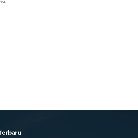
si.
Terbaru