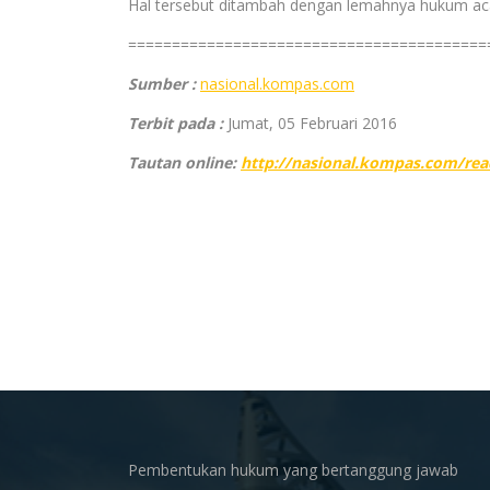
Hal tersebut ditambah dengan lemahnya hukum acar
=========================================
Sumber :
nasional.kompas.com
Terbit pada :
Jumat, 05 Februari 2016
Tautan online:
http://nasional.kompas.com/rea
Pembentukan hukum yang bertanggung jawab