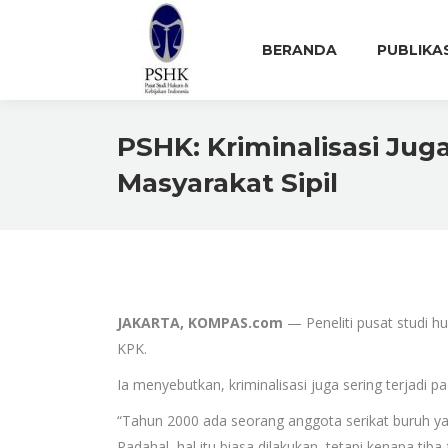
BERANDA
PUBLIKA
PSHK: Kriminalisasi Jug
Masyarakat Sipil
JAKARTA, KOMPAS.com
— Peneliti pusat studi h
KPK.
Ia menyebutkan, kriminalisasi juga sering terjadi pa
“Tahun 2000 ada seorang anggota serikat buruh y
Padahal, hal itu biasa dilakukan, tetapi kenapa tib