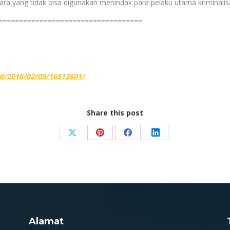
a yang tidak bisa digunakan menindak para pelaku utama kriminalisa
===================================
d/2016/02/05/16512601/
Share this post
Share
Share
Share
Share
on
on
on
on
X
Pinterest
Facebook
LinkedIn
Alamat