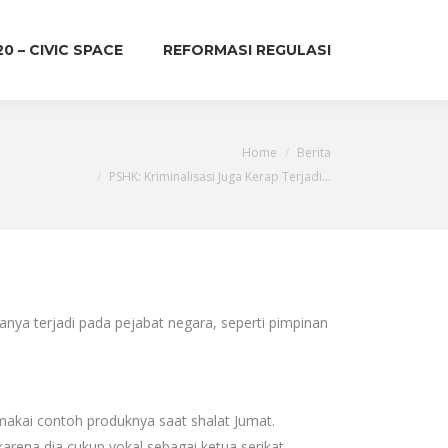
20 – CIVIC SPACE
REFORMASI REGULASI
You are here:
Home
Berita
PSHK: Kriminalisasi Juga Kerap Terjadi…
anya terjadi pada pejabat negara, seperti pimpinan
akai contoh produknya saat shalat Jumat.
 karena dia cukup vokal sebagai ketua serikat