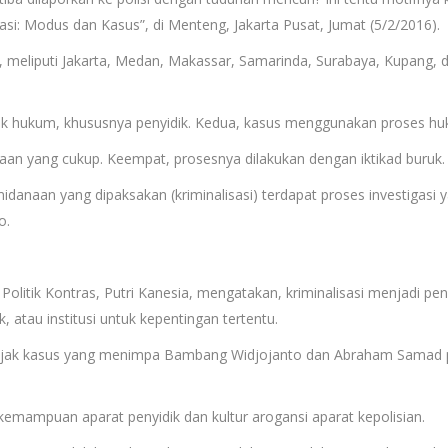
sasi: Modus dan Kasus”, di Menteng, Jakarta Pusat, Jumat (5/2/2016).
kota, meliputi Jakarta, Medan, Makassar, Samarinda, Surabaya, Kupan
ak hukum, khususnya penyidik. Kedua, kasus menggunakan proses hu
aan yang cukup. Keempat, prosesnya dilakukan dengan iktikad buruk.
idanaan yang dipaksakan (kriminalisasi) terdapat proses investigasi 
o.
n Politik Kontras, Putri Kanesia, mengatakan, kriminalisasi menjadi 
atau institusi untuk kepentingan tertentu.
sejak kasus yang menimpa Bambang Widjojanto dan Abraham Samad p
 kemampuan aparat penyidik dan kultur arogansi aparat kepolisian.