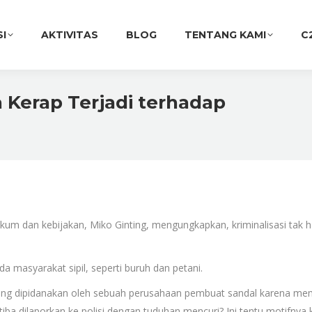
SI
AKTIVITAS
BLOG
TENTANG KAMI
C
a Kerap Terjadi terhadap
ukum dan kebijakan, Miko Ginting, mengungkapkan, kriminalisasi tak h
da masyarakat sipil, seperti buruh dan petani.
ang dipidanakan oleh sebuah perusahaan pembuat sandal karena mem
a-tiba dilaporkan ke polisi dengan tuduhan mencuri? Ini tentu motifnya